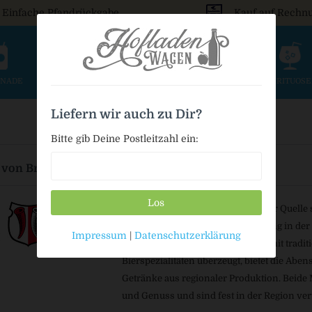
Einfache Pfandrückgabe
Kauf auf Rechn
ONADE
SAFT & SCHORLE
BIER
WEIN & SEKT
SPIRITUOS
Liefern wir auch zu Dir?
Bitte gib Deine Postleitzahl ein:
 von Brauerei Horneck GmbH & Co. KG
Los
Brauerei Hornecker und Abenstaler Quelle s
Rohstoffe und langjährige Erfahrung in de
Impressum
|
Datenschutzerklärung
Während die Brauerei Hornecker mit tradit
Bierspezialitäten überzeugt, bietet die Abe
Getränke aus regionaler Produktion. Beide
und Genuss und sind fest in der Region ver