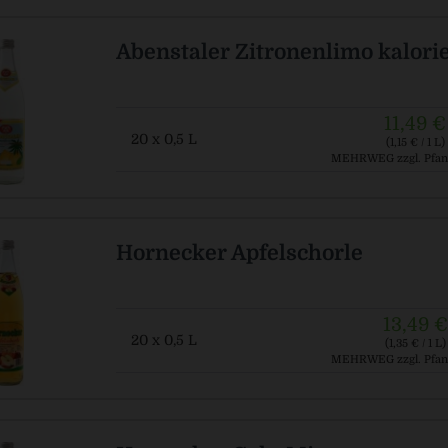
Abenstaler Zitronenlimo kalor
11,49 €
20 x 0,5 L
(1,15 € / 1 L)
MEHRWEG
zzgl. Pfan
Hornecker Apfelschorle
13,49 €
20 x 0,5 L
(1,35 € / 1 L)
MEHRWEG
zzgl. Pfan