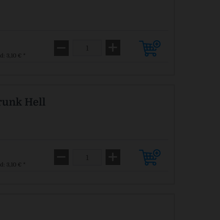
d: 3,10 € *
runk Hell
d: 3,10 € *