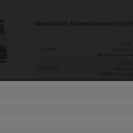
Abenstaler Mineralwasser sprit
7,49 €
12 x 0,7 L
(0,89 € / 1 L)
MEHRWEG
zzgl. Pfan
7,99 €
20 x 0,5 L
(0,80 € / 1 L)
MEHRWEG
zzgl. Pfan
Abenstaler Orangenlimo
11,49 €
20 x 0,5 L
(1,15 € / 1 L)