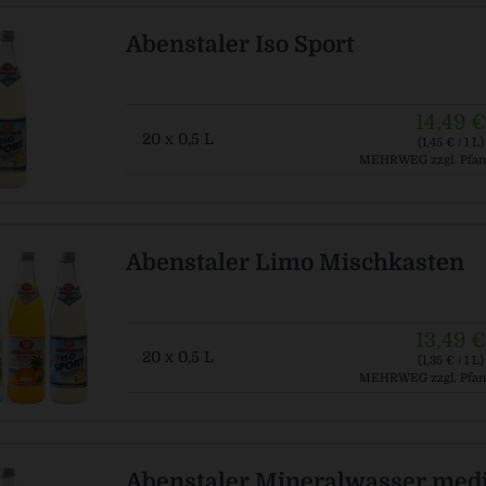
Abenstaler Iso Sport
14,49 €
20 x 0,5 L
(1,45 € / 1 L)
MEHRWEG
zzgl. Pfan
Abenstaler Limo Mischkasten
13,49 €
20 x 0,5 L
(1,35 € / 1 L)
MEHRWEG
zzgl. Pfan
Abenstaler Mineralwasser me