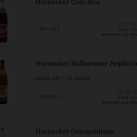
Hornecker Cola-Mix
11,99 €
20 x 0,5 L
(1,20 € / 1 L)
MEHRWEG
zzgl. Pfan
Hornecker Hallertauer Hopfent
enthält 4,80 % Vol. Alkohol
12,99 €
20 x 0,5 L
(1,30 € / 1 L)
MEHRWEG
zzgl. Pfan
Hornecker Orangenlimo