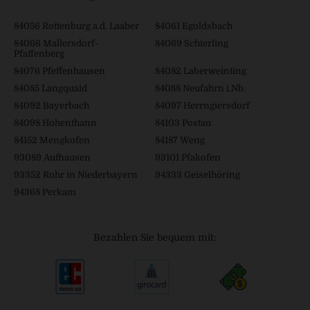
84056 Rottenburg a.d. Laaber
84061 Egoldsbach
84066 Mallersdorf-
84069 Schierling
Pfaffenberg
84076 Pfeffenhausen
84082 Laberweinting
84085 Langquaid
84088 Neufahrn i.Nb.
84092 Bayerbach
84097 Herrngiersdorf
84098 Hohenthann
84103 Postau
84152 Mengkofen
84187 Weng
93089 Aufhausen
93101 Pfakofen
93352 Rohr in Niederbayern
94333 Geiselhöring
94368 Perkam
Bezahlen Sie bequem mit: