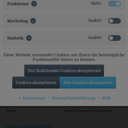
Aktiv
Funktional
Shop Service
Inaktiv
Marketing
Informationen
Beliebte Marken
Inaktiv
Statistik
Labertaler
Adelholzener
Augustiner
Abenstaler
Diese Website verwendet Cookies, um Ihnen die bestmögliche
Funktionalität bieten zu können.
Erl-Bräu
Coca Cola
Paulaner
Hohenthanner
Nur funktionale Cookies akzeptieren
Löffler-Ei
Karmeliten Brauerei
Pöllinger
Brauerei Wittmann
Cookies akzeptieren
Alle Cookies akzeptieren
Arcobräu
Privatbrauerei Stöttner
Libella
Brauerei zum Kuchlbauer
Impressum
Datenschutzerklärung
AGB
Plose
Klosterbrauerei Mallersdorf
Pepsi
Spezial-Brauerei Schierling
Unsere Liefergebiete