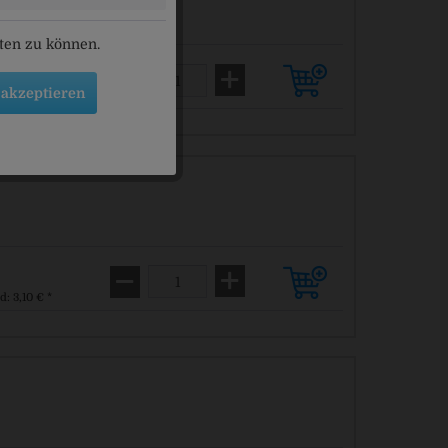
eten zu können.
 akzeptieren
d: 3,10 € *
d: 3,10 € *