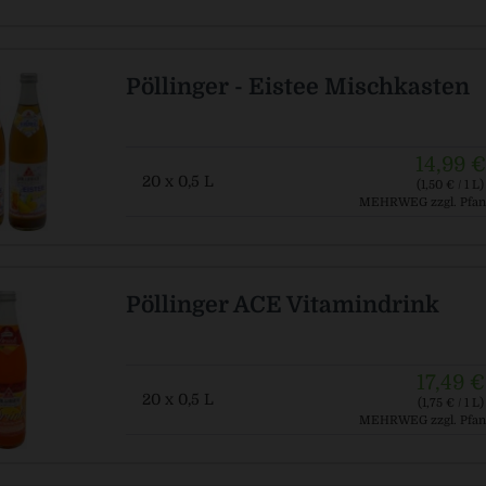
Pöllinger - Eistee Mischkasten
14,99 €
20 x 0,5 L
(1,50 € / 1 L)
MEHRWEG
zzgl. Pfan
Pöllinger ACE Vitamindrink
17,49 €
20 x 0,5 L
(1,75 € / 1 L)
MEHRWEG
zzgl. Pfan