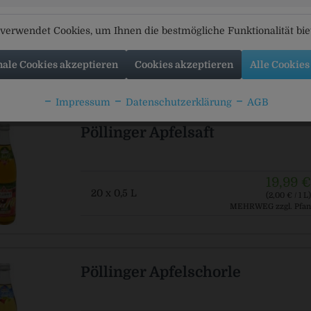
verwendet Cookies, um Ihnen die bestmögliche Funktionalität bi
18,99 €
20 x 0,5 L
(1,90 € / 1 L)
nale Cookies akzeptieren
Cookies akzeptieren
Alle Cookies
MEHRWEG
zzgl. Pfan
Impressum
Datenschutzerklärung
AGB
Pöllinger Apfelsaft
19,99 €
20 x 0,5 L
(2,00 € / 1 L)
MEHRWEG
zzgl. Pfan
Pöllinger Apfelschorle