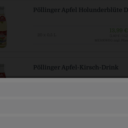
Pöllinger Apfel Holunderblüte 
13,99 €
20 x 0,5 L
(1,40 € / 1 L)
MEHRWEG
zzgl. Pfan
Pöllinger Apfel-Kirsch-Drink
16,99 €
20 x 0,5 L
(1,70 € / 1 L)
MEHRWEG
zzgl. Pfan
Pöllinger Apfel-Kirsch-Nektar