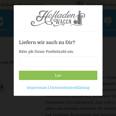
Einfache Pfandrückgabe
Kauf auf Rechn
ONADE
SAFT & SCHORLE
BIER
WEIN & SEKT
SPIRITUOS
Liefern wir auch zu Dir?
Bitte gib Deine Postleitzahl ein:
 von Pöllinger GmbH & Co. KG
Los
Pöllinger ist eine mittelständische Bra
regionale Qualität, traditionelle Herste
Impressum
|
Datenschutzerklärung
Auswahl an Bieren, alkoholfreien Getr
Unternehmen langjährige Braukunst mi
Produktion. Der Leitspruch „Das Leben 
wider: hochwertige Getränke für beson
aus Tradition, Regionalität und Geschma