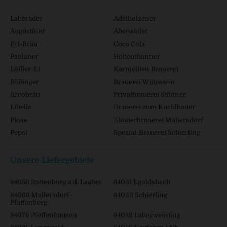
Labertaler
Adelholzener
Augustiner
Abenstaler
Erl-Bräu
Coca Cola
Paulaner
Hohenthanner
Löffler-Ei
Karmeliten Brauerei
Pöllinger
Brauerei Wittmann
Arcobräu
Privatbrauerei Stöttner
Libella
Brauerei zum Kuchlbauer
Plose
Klosterbrauerei Mallersdorf
Pepsi
Spezial-Brauerei Schierling
Unsere Liefergebiete
84056 Rottenburg a.d. Laaber
84061 Egoldsbach
84066 Mallersdorf-
84069 Schierling
Pfaffenberg
84076 Pfeffenhausen
84082 Laberweinting