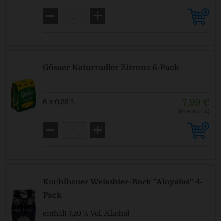
MEHRWEG
zzgl. Pfand: 0,48 € *
Gösser Naturradler Zitrone 6-Pack
7,99 €
6 x 0,33 L
(4,04 € / 1 L)
MEHRWEG
zzgl. Pfand: 0,48 € *
Kuchlbauer Weissbier-Bock "Aloysius" 4-
Pack
enthält 7,20 % Vol. Alkohol