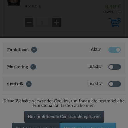
6,49 €
4 x 0,5 L
(3,25 € / 1 L)
MEHRWEG
zzgl. Pfand: 0,32 € *
Aktiv
Funktional
Wittmann Natur Radler 6-Pack
Inaktiv
Marketing
enthält 2,50 % Vol. Alkohol
5,99 €
6 x 0,33 L
Inaktiv
Statistik
(3,03 € / 1 L)
MEHRWEG
zzgl. Pfand: 0,48 € *
Diese Website verwendet Cookies, um Ihnen die bestmögliche
Funktionalität bieten zu können.
Nur funktionale Cookies akzeptieren