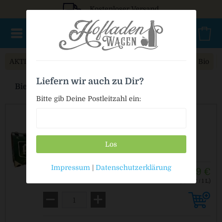
Kostenloser Versand
AKTIONSWARE
NEU im Sortiment
Geschenke
Bio
Liefern wir auch zu Dir?
Bier 6-Pack & 4-Pack
Bitte gib Deine Postleitzahl ein:
Erl Hell 6-Pack
Los
enthält 5,10 % Vol. Alkohol
Impressum
|
Datenschutzerklärung
6,99 €
6 x 0,33 L
(3,53 € / 1 L)
MEHRWEG
zzgl. Pfand: 0,48 € *