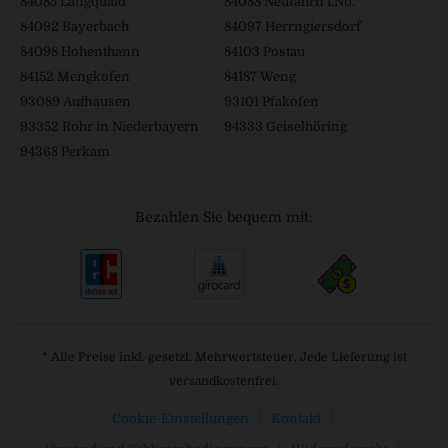
84085 Langquaid
84088 Neufahrn i.Nb.
84092 Bayerbach
84097 Herrngiersdorf
84098 Hohenthann
84103 Postau
84152 Mengkofen
84187 Weng
93089 Aufhausen
93101 Pfakofen
93352 Rohr in Niederbayern
94333 Geiselhöring
94368 Perkam
Bezahlen Sie bequem mit:
* Alle Preise inkl. gesetzl. Mehrwertsteuer. Jede Lieferung ist
versandkostenfrei.
Cookie-Einstellungen
Kontakt