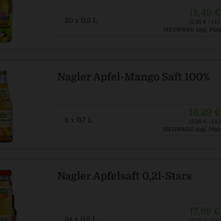
18,49 €
20 x 0,5 L
(1,85 € / 1 L)
MEHRWEG
zzgl. Pfan
Nagler Apfel-Mango Saft 100%
16,29 €
6 x 0,7 L
(3,88 € / 1 L)
MEHRWEG
zzgl. Pfan
Nagler Apfelsaft 0,2l-Stars
17,99 €
24 x 0,2 L
(3,75 € / 1 L)