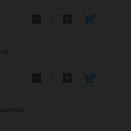
ox)
aturtrüb