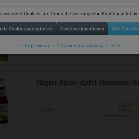
verwendet Cookies, um Ihnen die bestmögliche Funktionalität bi
Nagler Apfelsaft naturtrüb 100%
nale Cookies akzeptieren
Cookies akzeptieren
Alle Cookies
16,29 €
Impressum
Datenschutzerklärung
AGB
6 x 0,7 L
(3,88 € / 1 L)
MEHRWEG
zzgl. Pfan
Nagler Birne-Apfel-Holunder-Sa
14,99 €
6 x 0,7 L
(3,57 € / 1 L)
MEHRWEG
zzgl. Pfan