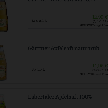
12,99 €
12 x 0,2 L
(5,41 € / 1 L)
MEHRWEG
zzgl. Pfan
Gärttner Apfelsaft naturtrüb
14,99 €
6 x 1,0 L
(2,50 € / 1 L)
MEHRWEG
zzgl. Pfan
Labertaler Apfelsaft 100%