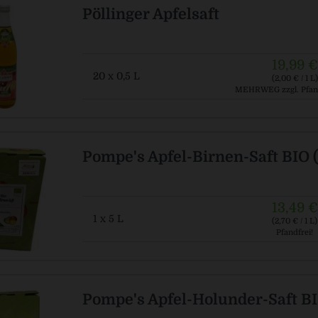
Pöllinger Apfelsaft
19,99 €
20 x 0,5 L
(2,00 € / 1 L)
MEHRWEG
zzgl. Pfan
Pompe's Apfel-Birnen-Saft BIO (
13,49 €
1 x 5 L
(2,70 € / 1 L)
Pfandfrei!
Pompe's Apfel-Holunder-Saft BI