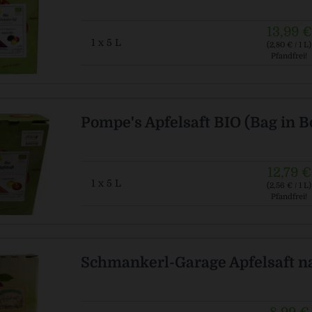
13,99 €
1 x 5 L
(2,80 € / 1 L)
Pfandfrei!
Pompe's Apfelsaft BIO (Bag in B
12,79 €
1 x 5 L
(2,56 € / 1 L)
Pfandfrei!
Schmankerl-Garage Apfelsaft n