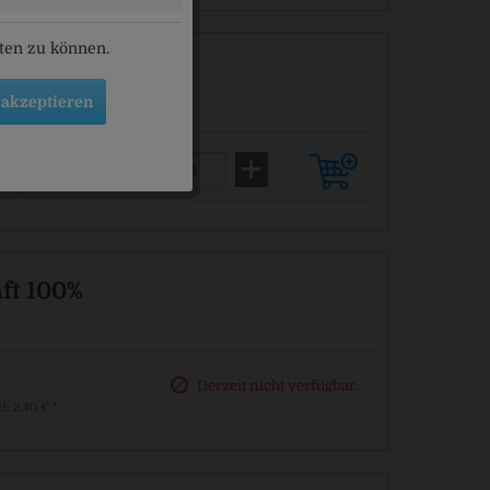
eten zu können.
 - BIO
 akzeptieren
d: 2,40 € *
ft 100%
Derzeit nicht verfügbar.
d: 2,40 € *