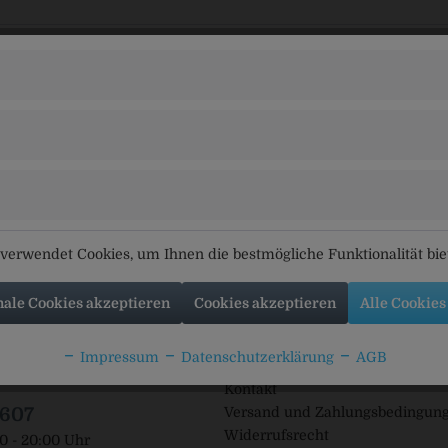
verwendet Cookies, um Ihnen die bestmögliche Funktionalität bi
nale Cookies akzeptieren
Cookies akzeptieren
Alle Cookies
tline
Shop Service
Impressum
Datenschutzerklärung
AGB
Häufig gestellte Fragen (FAQ)
Beratung unter:
Kontakt
1607
Versand und Zahlungsbedingun
Widerrufsrecht
00 - 20:00 Uhr