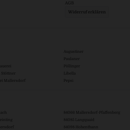
AGB
Widerruf erklären
Augustiner
Paulaner
auerei
Pöllinger
 Stöttner
Libella
ei Mallersdorf
Pepsi
bach
84066 Mallersdorf-Pfaffenberg
einting
84085 Langquaid
ersdorf
84098 Hohenthann