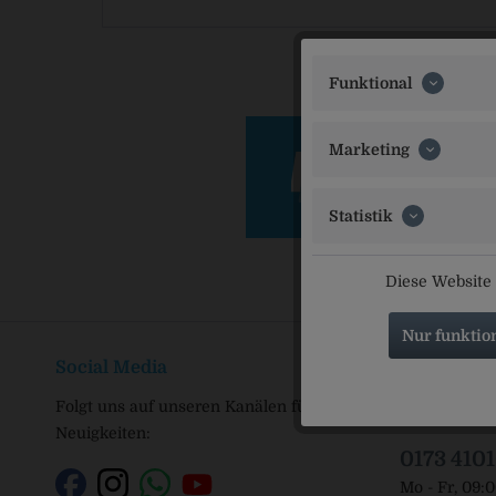
Funktional
Marketing
Statistik
Diese Website 
Nur funktio
Social Media
Service Ho
Folgt uns auf unseren Kanälen für alle
Service und 
Neuigkeiten:
0173 410
Mo - Fr, 09: