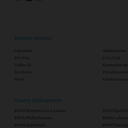
Beliebte Marken
Labertaler
Adelholzener
Erl-Bräu
Coca Cola
Löffler-Ei
Karmeliten Br
Arcobräu
Privatbrauerei
Plose
Klosterbrauer
Unsere Liefergebiete
84056 Rottenburg a.d. Laaber
84061 Egolds
84076 Pfeffenhausen
84082 Laberw
84092 Bayerbach
84097 Herrngi