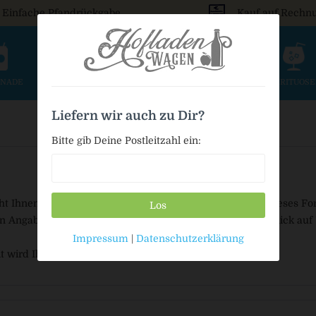
Einfache Pfandrückgabe
Kauf auf Rechn
ONADE
SAFT & SCHORLE
BIER
WEIN & SEKT
SPIRITUOS
Liefern wir auch zu Dir?
Bitte gib Deine Postleitzahl ein:
ht Ihnen ein gesetzliches Widerrufsrecht zu.Nutzen Sie dieses 
Los
n Angaben aus und senden Sie das Formular mit einem Klick auf "
Impressum
|
Datenschutzerklärung
wird Ihnen unmittelbar per E-Mail zugestellt.