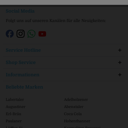
Social Media
Folgt uns auf unseren Kanälen für alle Neuigkeiten:
Service Hotline
Shop Service
Informationen
Beliebte Marken
Labertaler
Adelholzener
Augustiner
Abenstaler
Erl-Bräu
Coca Cola
Paulaner
Hohenthanner