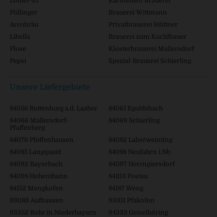
Löffler-Ei
Karmeliten Brauerei
Pöllinger
Brauerei Wittmann
Arcobräu
Privatbrauerei Stöttner
Libella
Brauerei zum Kuchlbauer
Plose
Klosterbrauerei Mallersdorf
Pepsi
Spezial-Brauerei Schierling
Unsere Liefergebiete
84056 Rottenburg a.d. Laaber
84061 Egoldsbach
84066 Mallersdorf-
84069 Schierling
Pfaffenberg
84076 Pfeffenhausen
84082 Laberweinting
84085 Langquaid
84088 Neufahrn i.Nb.
84092 Bayerbach
84097 Herrngiersdorf
84098 Hohenthann
84103 Postau
84152 Mengkofen
84187 Weng
93089 Aufhausen
93101 Pfakofen
93352 Rohr in Niederbayern
94333 Geiselhöring