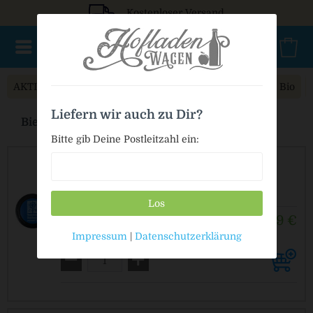
Kostenloser Versand
AKTIONSWARE
NEU im Sortiment
Geschenke
Bio
Liefern wir auch zu Dir?
Bier Fässer online kaufen
Bitte gib Deine Postleitzahl ein:
Augustiner Lüfter für Partyfass
Los
5,49 €
1 Stück
Impressum
|
Datenschutzerklärung