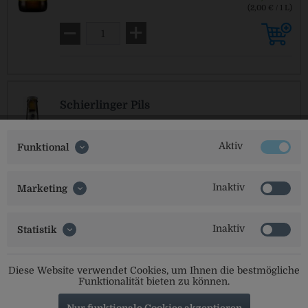
(2,00 € / 1 L)
MEHRWEG
zzgl. Pfand: 3,10 € *
Schierlinger Pils
Aktiv
Funktional
enthält 5,00 % Vol. Alkohol
18,99 €
20 x 0,33 L
Inaktiv
Marketing
(2,88 € / 1 L)
MEHRWEG
zzgl. Pfand: 3,10 € *
Inaktiv
Statistik
20,99 €
20 x 0,5 L
(2,10 € / 1 L)
Diese Website verwendet Cookies, um Ihnen die bestmögliche
MEHRWEG
zzgl. Pfand: 3,10 € *
Funktionalität bieten zu können.