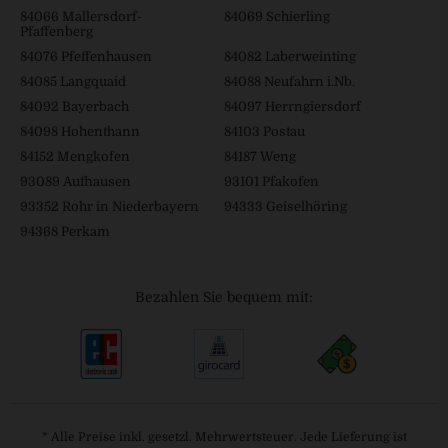
84066 Mallersdorf-
84069 Schierling
Pfaffenberg
84076 Pfeffenhausen
84082 Laberweinting
84085 Langquaid
84088 Neufahrn i.Nb.
84092 Bayerbach
84097 Herrngiersdorf
84098 Hohenthann
84103 Postau
84152 Mengkofen
84187 Weng
93089 Aufhausen
93101 Pfakofen
93352 Rohr in Niederbayern
94333 Geiselhöring
94368 Perkam
Bezahlen Sie bequem mit:
* Alle Preise inkl. gesetzl. Mehrwertsteuer. Jede Lieferung ist