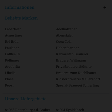
Informationen
Beliebte Marken
Labertaler
Adelholzener
Augustiner
Abenstaler
Erl-Bräu
Coca Cola
Paulaner
Hohenthanner
Löffler-Ei
Karmeliten Brauerei
Pöllinger
Brauerei Wittmann
Arcobräu
Privatbrauerei Stöttner
Libella
Brauerei zum Kuchlbauer
Plose
Klosterbrauerei Mallersdorf
Pepsi
Spezial-Brauerei Schierling
Unsere Liefergebiete
84056 Rottenburg a.d. Laaber
84061 Egoldsbach