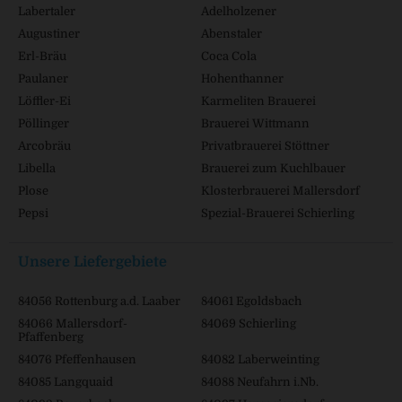
Labertaler
Adelholzener
Augustiner
Abenstaler
Erl-Bräu
Coca Cola
Paulaner
Hohenthanner
Löffler-Ei
Karmeliten Brauerei
Pöllinger
Brauerei Wittmann
Arcobräu
Privatbrauerei Stöttner
Libella
Brauerei zum Kuchlbauer
Plose
Klosterbrauerei Mallersdorf
Pepsi
Spezial-Brauerei Schierling
Unsere Liefergebiete
84056 Rottenburg a.d. Laaber
84061 Egoldsbach
84066 Mallersdorf-
84069 Schierling
Pfaffenberg
84076 Pfeffenhausen
84082 Laberweinting
84085 Langquaid
84088 Neufahrn i.Nb.