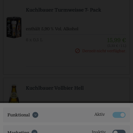
Kuchlbauer Turmweisse 7- Pack
enthält 5,90 % Vol. Alkohol
15,99 €
6 x 0,5 L
(5,33 € / 1 L)
MEHRWEG
Derzeit nicht verfügbar.
zzgl. Pfand: 0,48 € *
Kuchlbauer Vollbier Hell
enthält 5,20 % Vol. Alkohol
Aktiv
Funktional
17,99 €
20 x 0,33 L
(2,73 € / 1 L)
MEHRWEG
zzgl. Pfand: 3,10 € *
Inaktiv
Marketing