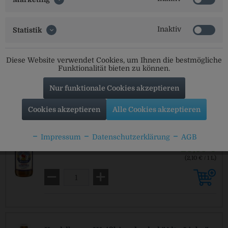
Inaktiv
19,99 €
Statistik
20 x 0,5 L
(2,00 € / 1 L)
MEHRWEG
zzgl. Pfand: 3,10 € *
Diese Website verwendet Cookies, um Ihnen die bestmögliche
Funktionalität bieten zu können.
Nur funktionale Cookies akzeptieren
Cookies akzeptieren
Alle Cookies akzeptieren
Kuchlbauer Weissbier alkoholfrei
Impressum
Datenschutzerklärung
AGB
20,99 €
20 x 0,5 L
(2,10 € / 1 L)
MEHRWEG
zzgl. Pfand: 3,10 € *