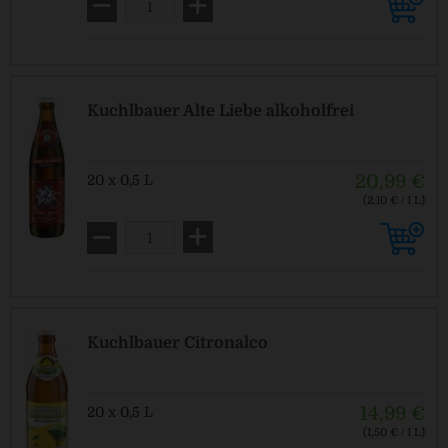
Kuchlbauer Alte Liebe alkoholfrei
20,99 €
20 x 0,5 L
(2,10 € / 1 L)
MEHRWEG
zzgl. Pfand: 3,10 € *
Kuchlbauer Citronalco
14,99 €
20 x 0,5 L
(1,50 € / 1 L)