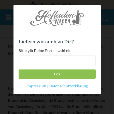
Einfache Pfandrückgabe
Filter
Liefern wir auch zu Dir?
Produkte von Brauerei zum Kuchlbauer GmbH
Bitte gib Deine Postleitzahl ein:
& Co KG
Los
Impressum
|
Datenschutzerklärung
Der „Kuchlbauer“ besitzt eines der ältesten Braurechte
der Welt. Schon um 1300 erhielt das Stammhaus der
Brauerei in Abensberg die Braugerechtsame des Grafen
von Abensberg. Im Jahr 1903 hat die Brauereifamilie die
Brauerei „Zum Kuchlbauer“ erworben. Ihren Namen