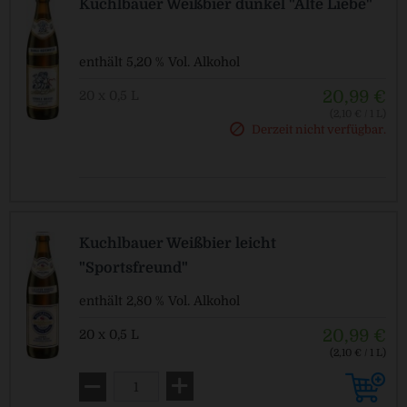
Kuchlbauer Weißbier dunkel "Alte Liebe"
enthält 5,20 % Vol. Alkohol
20,99 €
20 x 0,5 L
(2,10 € / 1 L)
MEHRWEG
Derzeit nicht verfügbar.
zzgl. Pfand: 3,10 € *
Kuchlbauer Weißbier leicht
"Sportsfreund"
enthält 2,80 % Vol. Alkohol
20,99 €
20 x 0,5 L
(2,10 € / 1 L)
MEHRWEG
zzgl. Pfand: 3,10 € *