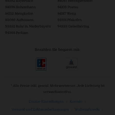
84092 Bayerbach
84097 Herrngiersdorf
84098 Hohenthann
84103 Postau
84152 Mengkofen
84187 Weng
93089 Aufhausen
93101 Pfakofen
93352 Rohr in Niederbayern
94333 Geiselhöring
94368 Perkam
Bezahlen Sie bequem mit:
* Alle Preise inkl. gesetzl. Mehrwertsteuer. Jede Lieferung ist
versandkostenfrei.
Cookie-Einstellungen
Kontakt
Versand und Zahlungsbedingungen
Widerrufsrecht