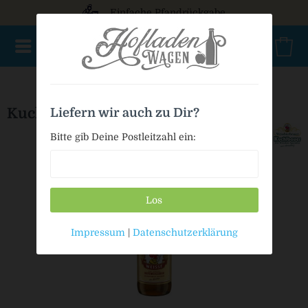
Einfache Pfandrückgabe
AKTIONSWARE
NEU im Sortiment
Geschenke
Bio
Kuchlbauer Weisse
Liefern wir auch zu Dir?
Bitte gib Deine Postleitzahl ein:
Los
Impressum
|
Datenschutzerklärung