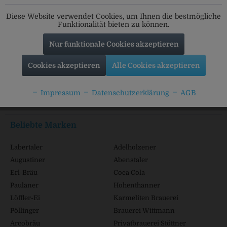
Folgt uns auf unseren Kanälen für alle Neuigkeiten:
Diese Website verwendet Cookies, um Ihnen die bestmögliche
Funktionalität bieten zu können.
Nur funktionale Cookies akzeptieren
Service Hotline
Cookies akzeptieren
Alle Cookies akzeptieren
Shop Service
Impressum
Datenschutzerklärung
AGB
Informationen
Beliebte Marken
Labertaler
Adelholzener
Augustiner
Abenstaler
Erl-Bräu
Coca Cola
Paulaner
Hohenthanner
Löffler-Ei
Karmeliten Brauerei
Pöllinger
Brauerei Wittmann
Arcobräu
Privatbrauerei Stöttner