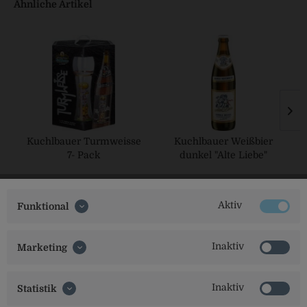
Ähnliche Artikel
Kuchlbauer Turmweisse
Kuchlbauer Weißbier
7- Pack
dunkel "Alte Liebe"
Aktiv
Funktional
Inaktiv
Marketing
Inaktiv
Statistik
Social Media