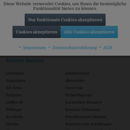
Diese Website verwendet Cookies, um Ihnen die bestmögliche
Funktionalität bieten zu können.
Nur funktionale Cookies akzeptieren
Service Hotline
Cookies akzeptieren
Alle Cookies akzeptieren
Shop Service
Impressum
Datenschutzerklärung
AGB
Informationen
Beliebte Marken
Labertaler
Adelholzener
Augustiner
Abenstaler
Erl-Bräu
Coca Cola
Paulaner
Hohenthanner
Löffler-Ei
Karmeliten Brauerei
Pöllinger
Brauerei Wittmann
Arcobräu
Privatbrauerei Stöttner
Libella
Brauerei zum Kuchlbauer