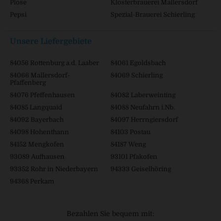
Plose
Klosterbrauerei Mallersdorf
Pepsi
Spezial-Brauerei Schierling
Unsere Liefergebiete
84056 Rottenburg a.d. Laaber
84061 Egoldsbach
84066 Mallersdorf-
84069 Schierling
Pfaffenberg
84076 Pfeffenhausen
84082 Laberweinting
84085 Langquaid
84088 Neufahrn i.Nb.
84092 Bayerbach
84097 Herrngiersdorf
84098 Hohenthann
84103 Postau
84152 Mengkofen
84187 Weng
93089 Aufhausen
93101 Pfakofen
93352 Rohr in Niederbayern
94333 Geiselhöring
94368 Perkam
Bezahlen Sie bequem mit: