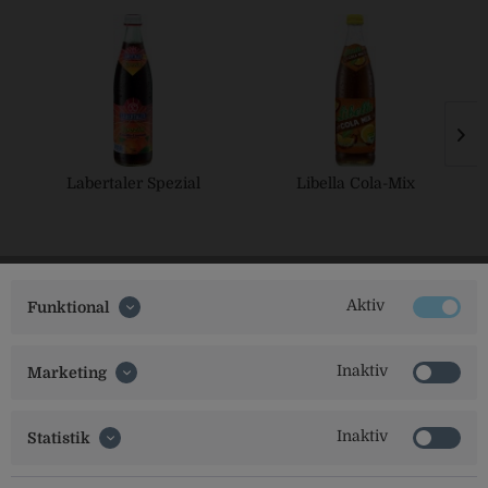
Labertaler Spezial
Libella Cola-Mix
Aktiv
Funktional
Inaktiv
Marketing
Social Media
Inaktiv
Statistik
Folgt uns auf unseren Kanälen für alle Neuigkeiten: