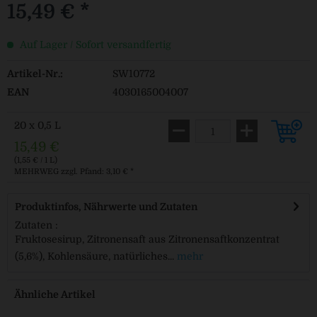
15,49 € *
Auf Lager / Sofort versandfertig
Artikel-Nr.:
SW10772
EAN
4030165004007
20 x 0,5 L
15,49 €
(1,55 € / 1 L)
MEHRWEG
zzgl. Pfand: 3,10 € *
Produktinfos, Nährwerte und Zutaten
Zutaten :
Fruktosesirup, Zitronensaft aus Zitronensaftkonzentrat
(5,6%), Kohlensäure, natürliches...
mehr
Ähnliche Artikel