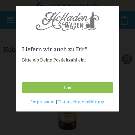
Einfache Pfandrückgabe
NEU im Sortiment
Mischkasten
PET Mehrweg
Bio
Hohenthanner Cubanita
Liefern wir auch zu Dir?
Bitte gib Deine Postleitzahl ein:
Los
Impressum
|
Datenschutzerklärung