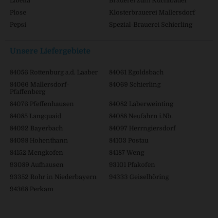
Libella
Brauerei zum Kuchlbauer
Plose
Klosterbrauerei Mallersdorf
Pepsi
Spezial-Brauerei Schierling
Unsere Liefergebiete
84056 Rottenburg a.d. Laaber
84061 Egoldsbach
84066 Mallersdorf-
84069 Schierling
Pfaffenberg
84076 Pfeffenhausen
84082 Laberweinting
84085 Langquaid
84088 Neufahrn i.Nb.
84092 Bayerbach
84097 Herrngiersdorf
84098 Hohenthann
84103 Postau
84152 Mengkofen
84187 Weng
93089 Aufhausen
93101 Pfakofen
93352 Rohr in Niederbayern
94333 Geiselhöring
94368 Perkam