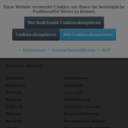
Diese Website verwendet Cookies, um Ihnen die bestmögliche
Funktionalität bieten zu können.
Nur funktionale Cookies akzeptieren
Service Hotline
Cookies akzeptieren
Alle Cookies akzeptieren
Shop Service
Impressum
Datenschutzerklärung
AGB
Informationen
Beliebte Marken
Labertaler
Adelholzener
Augustiner
Abenstaler
Erl-Bräu
Coca Cola
Paulaner
Hohenthanner
Löffler-Ei
Karmeliten Brauerei
Pöllinger
Brauerei Wittmann
Arcobräu
Privatbrauerei Stöttner