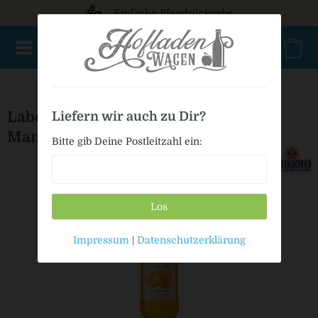
Einfache Pfandrückgabe
NEU im Sortiment
Mischkasten
PET Mehrweg
Bio
Labertaler Heimat-Liebe Orange-
Liefern wir auch zu Dir?
Mandarine
Bitte gib Deine Postleitzahl ein:
Los
Impressum
|
Datenschutzerklärung