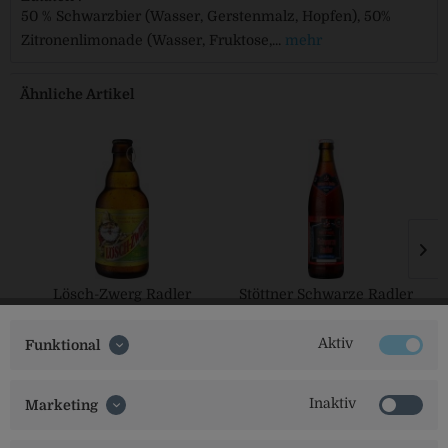
50 % Schwarzbier (Wasser, Gerstenmalz, Hopfen), 50%
Zitronenlimonade (Wasser, Fruktose,...
mehr
Ähnliche Artikel
Lösch-Zwerg Radler
Stöttner Schwarze Radler
alkoholfrei
Aktiv
Funktional
Inaktiv
Marketing