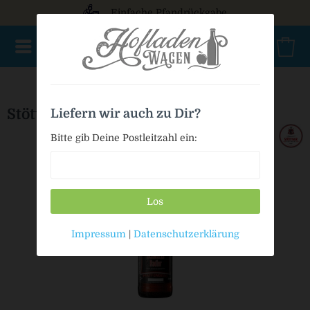
Einfache Pfandrückgabe
AKTIONSWARE
NEU im Sortiment
Geschenke
Bio
Stöttner Schwarze Radler
Liefern wir auch zu Dir?
Bitte gib Deine Postleitzahl ein:
Los
Impressum
|
Datenschutzerklärung