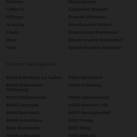
Paulaner
Hohenthanner
Löffler-Ei
Karmeliten Brauerei
Pöllinger
Brauerei Wittmann
Arcobräu
Privatbrauerei Stöttner
Libella
Brauerei zum Kuchlbauer
Plose
Klosterbrauerei Mallersdorf
Pepsi
Spezial-Brauerei Schierling
Unsere Liefergebiete
84056 Rottenburg a.d. Laaber
84061 Egoldsbach
84066 Mallersdorf-
84069 Schierling
Pfaffenberg
84076 Pfeffenhausen
84082 Laberweinting
84085 Langquaid
84088 Neufahrn i.Nb.
84092 Bayerbach
84097 Herrngiersdorf
84098 Hohenthann
84103 Postau
84152 Mengkofen
84187 Weng
93089 Aufhausen
93101 Pfakofen