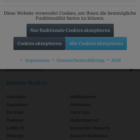
Folgt uns auf unseren Kanälen für alle Neuigkeiten:
Diese Website verwendet Cookies, um Ihnen die bestmögliche
Funktionalität bieten zu können.
Nur funktionale Cookies akzeptieren
Service Hotline
Cookies akzeptieren
Alle Cookies akzeptieren
Shop Service
Impressum
Datenschutzerklärung
AGB
Informationen
Beliebte Marken
Labertaler
Adelholzener
Augustiner
Abenstaler
Erl-Bräu
Coca Cola
Paulaner
Hohenthanner
Löffler-Ei
Karmeliten Brauerei
Pöllinger
Brauerei Wittmann