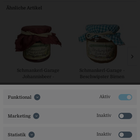
Ähnliche Artikel
Schmankerl-Garage
Schmankerl-Garage -
Johannisbeer -
Beschwipster Birnen
Stachelbeer
Fruchtaufstrich
Fruchtaufstrich
Aktiv
Funktional
Inaktiv
Marketing
Inaktiv
Statistik
Social Media