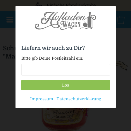
Einfache Pfandrückgabe
NEU im Sortiment
Nur für kurze Zeit
Geschenke
Milc
Schmankerl-Garage Himbeer
Liefern wir auch zu Dir?
"Marmalad"
Bitte gib Deine Postleitzahl ein:
Los
Impressum
|
Datenschutzerklärung