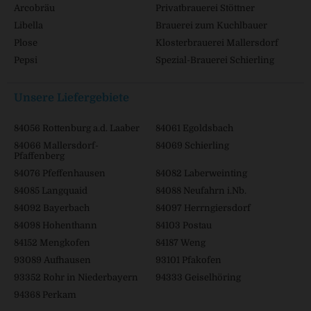
Arcobräu
Privatbrauerei Stöttner
Libella
Brauerei zum Kuchlbauer
Plose
Klosterbrauerei Mallersdorf
Pepsi
Spezial-Brauerei Schierling
Unsere Liefergebiete
84056 Rottenburg a.d. Laaber
84061 Egoldsbach
84066 Mallersdorf-
84069 Schierling
Pfaffenberg
84076 Pfeffenhausen
84082 Laberweinting
84085 Langquaid
84088 Neufahrn i.Nb.
84092 Bayerbach
84097 Herrngiersdorf
84098 Hohenthann
84103 Postau
84152 Mengkofen
84187 Weng
93089 Aufhausen
93101 Pfakofen
93352 Rohr in Niederbayern
94333 Geiselhöring
94368 Perkam