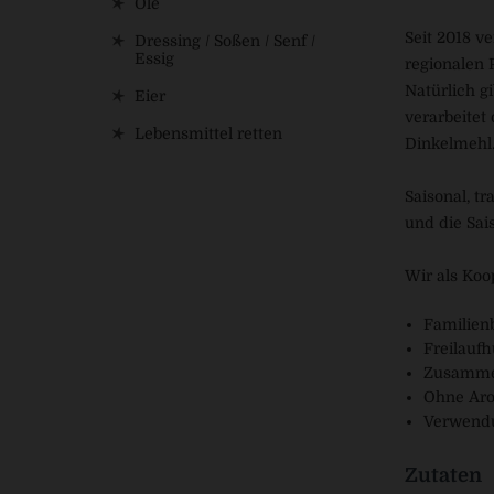
Öle
Seit 2018 v
Dressing / Soßen / Senf /
Essig
regionalen 
Natürlich g
Eier
verarbeitet
Lebensmittel retten
Dinkelmehl.
Saisonal, t
und die Sai
Wir als Koo
Familienb
Freilauf
Zusammen
Ohne Aro
Verwendu
Zutaten