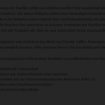
ersorgt die Familie Löffler als Direktvermarkter ihre Kundschaft 
Produkten. Der kleine Hofladen neben dem ehemaligen Kuhstall in 
ibt es im Hofladen immer frische Eier aus Freilandhaltung von glü
 die frischen Eier außerdem zu leckeren Produkten wie Eierlikö
 Für alle Produkte gilt: Drin ist, was drauf steht! Keine Zusatzst
ransparent und ehrlich ist das Motto von Familie Löffler. Deswege
son möglich machen. Öfter mal was Neues! Die Kreativität geht ni
perationspartner liefern diese Produkte versandkostenfrei zur Ih
etrieb mit Leidenschaft
hühner aus Aufzuchtbetrieb nähe Landshut
arbeit mit der Tierschutzorganisation Rettet das Huhn e.V.
men oder Geschmacksverstäker
ng hochwertiger Mehle