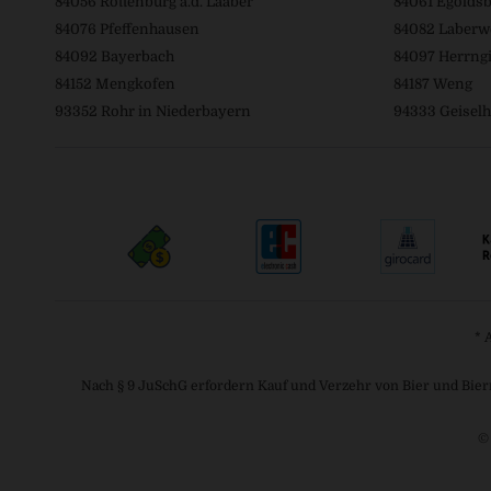
84056 Rottenburg a.d. Laaber
84061 Egolds
84076 Pfeffenhausen
84082 Laberw
84092 Bayerbach
84097 Herrngi
84152 Mengkofen
84187 Weng
93352 Rohr in Niederbayern
94333 Geiselh
* 
Nach § 9 JuSchG erfordern Kauf und Verzehr von Bier und Bier
©