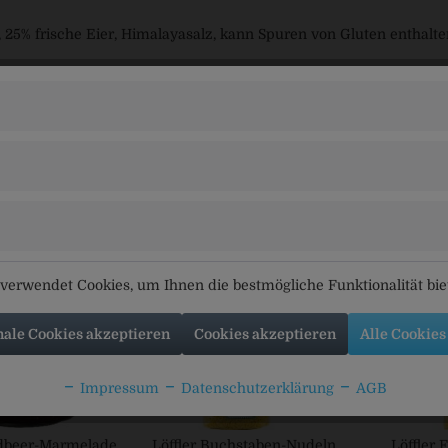
, 25% frische Eier, Himalayasalz, kann Spuren von Gluten enthalte
:
rieß, 25% frische Eier, Meersalz.
rbringer
 Am Berg 16, 84092 Bayerbach bei Ergoldsbach
tikel
Kunden kauften auch
Kunden haben sich ebenfal
verwendet Cookies, um Ihnen die bestmögliche Funktionalität bi
nale Cookies akzeptieren
Cookies akzeptieren
Alle Cookies
Impressum
Datenschutzerklärung
AGB
rdbeer-Marmelade
Löffler Buchstaben-Nudeln
Löffler