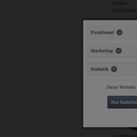
Dinkel:
Dinkelgrieß
Hartweizen
Funktional
Hartweizeng
Inverkeh
Marketing
Löffler-Ei,
Statistik
Ähnliche Ar
Diese Website 
Nur funktio
Löffler E