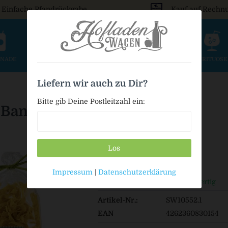
Einfache Pfandrückgabe
Kauf auf Rechn
ONADE
SAFT & SCHORLE
BIER
WEIN & SEKT
SPIRITUOS
Liefern wir auch zu Dir?
Bitte gib Deine Postleitzahl ein:
r Band-Nudeln
Los
2,99 € *
Impressum
|
Datenschutzerklärung
Auf Lager / Sofort versandfertig
Artikel-Nr.:
SW10552.1
EAN
4262360830154