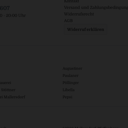
Kontakt
1607
Versand und Zahlungsbedingun
Widerrufsrecht
00 - 20:00 Uhr
AGB
Widerruf erklären
Augustiner
Paulaner
auerei
Pöllinger
 Stöttner
Libella
ei Mallersdorf
Pepsi