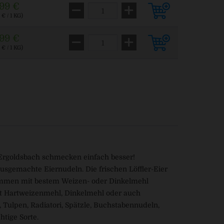
,99 €
 € / 1 KG)
,99 €
 € / 1 KG)
Ergoldsbach schmecken einfach besser!
Hausgemachte Eiernudeln. Die frischen Löffler-Eier
ammen mit bestem Weizen- oder Dinkelmehl
mit Hartweizenmehl, Dinkelmehl oder auch
 Tulpen, Radiatori, Spätzle, Buchstabennudeln,
tige Sorte.