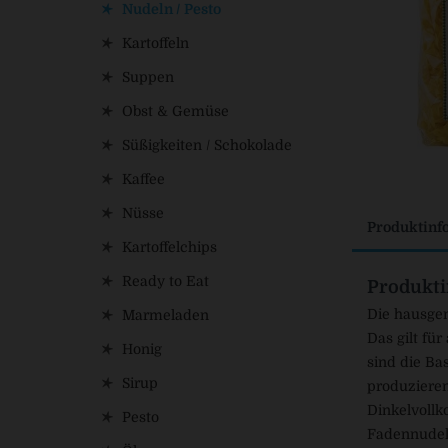
Nudeln / Pesto
Kartoffeln
Suppen
Obst & Gemüse
Süßigkeiten / Schokolade
Kaffee
Nüsse
Produktinf
Kartoffelchips
Ready to Eat
Produkti
Die hausge
Marmeladen
Das gilt fü
Honig
sind die B
Sirup
produzieren
Dinkelvollk
Pesto
Fadennudeln