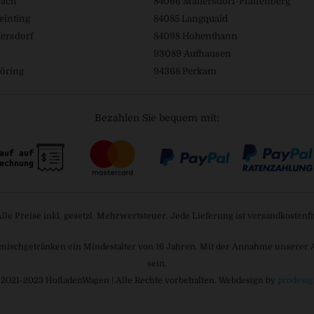
bach
84066 Mallersdorf-Pfaffenberg
einting
84085 Langquaid
ersdorf
84098 Hohenthann
93089 Aufhausen
öring
94368 Perkam
Bezahlen Sie bequem mit:
Alle Preise inkl. gesetzl. Mehrwertsteuer. Jede Lieferung ist versandkostenfr
mischgetränken ein Mindestalter von 16 Jahren. Mit der Annahme unserer AGB
sein.
 2021-2023 HofladenWagen | Alle Rechte vorbehalten. Webdesign by
prodesig