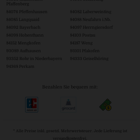
Pfaffenberg
84076 Pfeffenhausen
84082 Laberweinting
84085 Langquaid
84088 Neufahrn i.Nb.
84092 Bayerbach
84097 Herrngiersdorf
84098 Hohenthann
84103 Postau
84152 Mengkofen
84187 Weng
93089 Aufhausen
93101 Pfakofen
93352 Rohr in Niederbayern
94333 Geiselhöring
94368 Perkam
Bezahlen Sie bequem mit:
* Alle Preise inkl. gesetzl. Mehrwertsteuer. Jede Lieferung ist
versandkostenfrei.