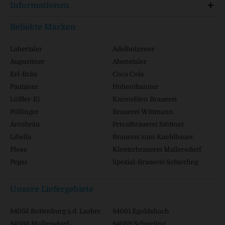
Informationen
Beliebte Marken
Labertaler
Adelholzener
Augustiner
Abenstaler
Erl-Bräu
Coca Cola
Paulaner
Hohenthanner
Löffler-Ei
Karmeliten Brauerei
Pöllinger
Brauerei Wittmann
Arcobräu
Privatbrauerei Stöttner
Libella
Brauerei zum Kuchlbauer
Plose
Klosterbrauerei Mallersdorf
Pepsi
Spezial-Brauerei Schierling
Unsere Liefergebiete
84056 Rottenburg a.d. Laaber
84061 Egoldsbach
84066 Mallersdorf-
84069 Schierling