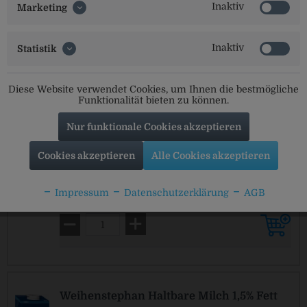
Inaktiv
Marketing
Inaktiv
Statistik
Voelkel Haferdrink glutenfrei Bio
Diese Website verwendet Cookies, um Ihnen die bestmögliche
Funktionalität bieten zu können.
2,49 €
1 x 0,75 L
(3,32 € / 1 L)
Nur funktionale Cookies akzeptieren
MEHRWEG
zzgl. Pfand: 0,15 € *
Cookies akzeptieren
Alle Cookies akzeptieren
14,49 €
6 x 0,75 L
Impressum
Datenschutzerklärung
AGB
(3,22 € / 1 L)
MEHRWEG
zzgl. Pfand: 2,40 € *
Weihenstephan Haltbare Milch 1,5% Fett