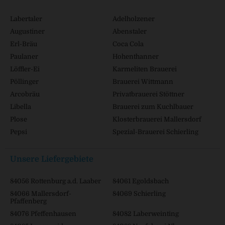
Labertaler
Adelholzener
Augustiner
Abenstaler
Erl-Bräu
Coca Cola
Paulaner
Hohenthanner
Löffler-Ei
Karmeliten Brauerei
Pöllinger
Brauerei Wittmann
Arcobräu
Privatbrauerei Stöttner
Libella
Brauerei zum Kuchlbauer
Plose
Klosterbrauerei Mallersdorf
Pepsi
Spezial-Brauerei Schierling
Unsere Liefergebiete
84056 Rottenburg a.d. Laaber
84061 Egoldsbach
84066 Mallersdorf-
84069 Schierling
Pfaffenberg
84076 Pfeffenhausen
84082 Laberweinting