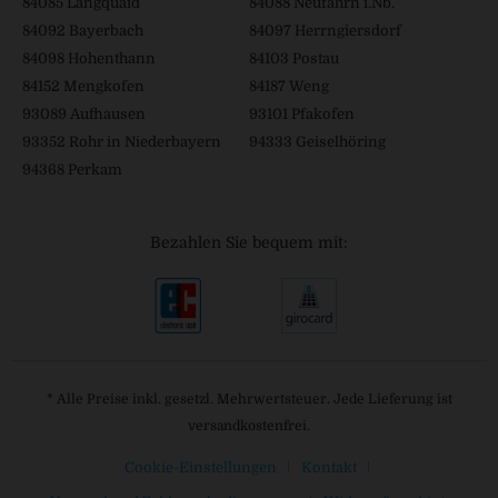
84085 Langquaid
84088 Neufahrn i.Nb.
84092 Bayerbach
84097 Herrngiersdorf
84098 Hohenthann
84103 Postau
84152 Mengkofen
84187 Weng
93089 Aufhausen
93101 Pfakofen
93352 Rohr in Niederbayern
94333 Geiselhöring
94368 Perkam
Bezahlen Sie bequem mit:
* Alle Preise inkl. gesetzl. Mehrwertsteuer. Jede Lieferung ist
versandkostenfrei.
Cookie-Einstellungen
Kontakt