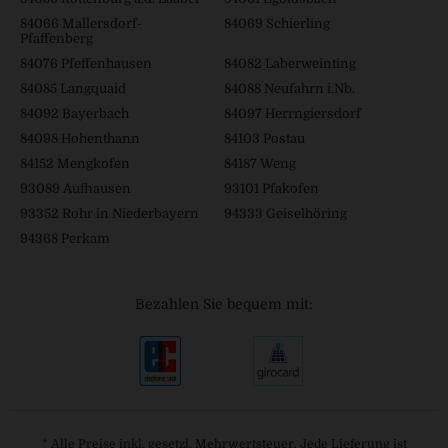
84066 Mallersdorf-
84069 Schierling
Pfaffenberg
84076 Pfeffenhausen
84082 Laberweinting
84085 Langquaid
84088 Neufahrn i.Nb.
84092 Bayerbach
84097 Herrngiersdorf
84098 Hohenthann
84103 Postau
84152 Mengkofen
84187 Weng
93089 Aufhausen
93101 Pfakofen
93352 Rohr in Niederbayern
94333 Geiselhöring
94368 Perkam
Bezahlen Sie bequem mit:
* Alle Preise inkl. gesetzl. Mehrwertsteuer. Jede Lieferung ist