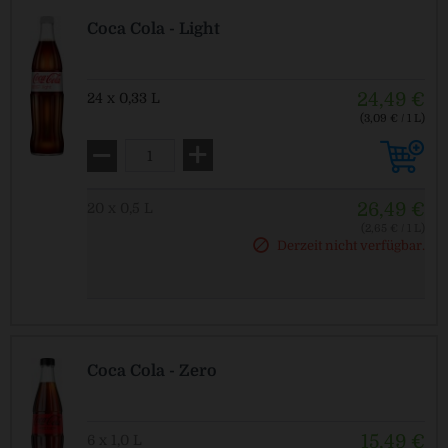
Coca Cola - Light
24,49 €
24 x 0,33 L
(3,09 € / 1 L)
MEHRWEG
zzgl. Pfand: 5,10 € *
26,49 €
20 x 0,5 L
(2,65 € / 1 L)
MEHRWEG
Derzeit nicht verfügbar.
zzgl. Pfand: 4,50 € *
Coca Cola - Zero
15,49 €
6 x 1,0 L