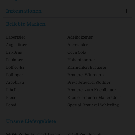
Informationen
Beliebte Marken
Labertaler
Adelholzener
Augustiner
Abenstaler
Erl-Bräu
Coca Cola
Paulaner
Hohenthanner
Löffler-Ei
Karmeliten Brauerei
Pöllinger
Brauerei Wittmann
Arcobräu
Privatbrauerei Stöttner
Libella
Brauerei zum Kuchlbauer
Plose
Klosterbrauerei Mallersdorf
Pepsi
Spezial-Brauerei Schierling
Unsere Liefergebiete
84056 Rottenburg a.d. Laaber
84061 Egoldsbach