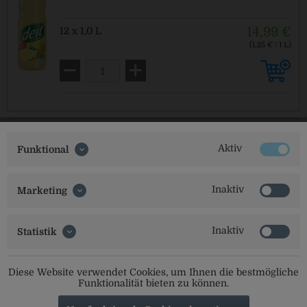
14,99 €
12 x 1,0 L
(1,25 € / 1 L)
MEHRWEG
zzgl. Pfand: 3,30 € *
Erl Cola-Mix Zero + gratis Strohhut
Aktiv
Funktional
Inaktiv
12,99 €
20 x 0,5 L
Marketing
(1,30 € / 1 L)
MEHRWEG
Derzeit nicht verfügbar.
zzgl. Pfand: 3,10 € *
Inaktiv
Statistik
Diese Website verwendet Cookies, um Ihnen die bestmögliche
Funktionalität bieten zu können.
Franken Brunnen Medium+Brombeere