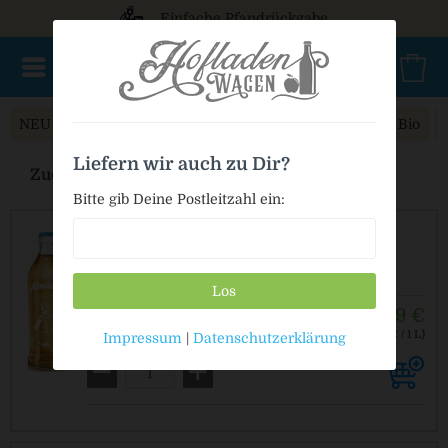
Einfache Pfandrückgabe
NEU im Sortiment
Mischkasten
PET Mehrweg
Bio
Liefern wir auch zu Dir?
Zuckerfreie Limonade online kaufen
Bitte gib Deine Postleitzahl ein:
Almdudler Zuckerfrei
Los
28,99 €
24 x 0,35 L
(3,45 € / 1 L)
Impressum
|
Datenschutzerklärung
MEHRWEG
zzgl. Pfand: 5,10 € *