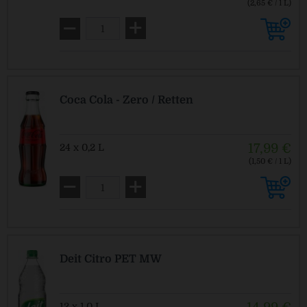
(2,65 € / 1 L)
MEHRWEG
zzgl. Pfand: 4,50 € *
Coca Cola - Zero / Retten
17,99 €
24 x 0,2 L
(1,50 € / 1 L)
MEHRWEG
zzgl. Pfand: 5,10 € *
Deit Citro PET MW
12 x 1,0 L