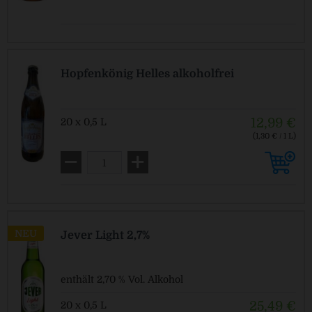
Hopfenkönig Helles alkoholfrei
12,99 €
20 x 0,5 L
(1,30 € / 1 L)
MEHRWEG
zzgl. Pfand: 3,10 € *
NEU
Jever Light 2,7%
enthält 2,70 % Vol. Alkohol
25,49 €
20 x 0,5 L