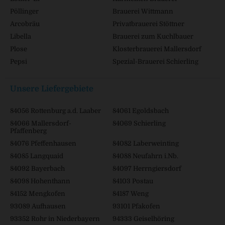
Pöllinger
Brauerei Wittmann
Arcobräu
Privatbrauerei Stöttner
Libella
Brauerei zum Kuchlbauer
Plose
Klosterbrauerei Mallersdorf
Pepsi
Spezial-Brauerei Schierling
Unsere Liefergebiete
84056 Rottenburg a.d. Laaber
84061 Egoldsbach
84066 Mallersdorf-
84069 Schierling
Pfaffenberg
84076 Pfeffenhausen
84082 Laberweinting
84085 Langquaid
84088 Neufahrn i.Nb.
84092 Bayerbach
84097 Herrngiersdorf
84098 Hohenthann
84103 Postau
84152 Mengkofen
84187 Weng
93089 Aufhausen
93101 Pfakofen
93352 Rohr in Niederbayern
94333 Geiselhöring