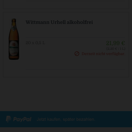
Wittmann Urhell alkoholfrei
21,99 €
20 x 0,5 L
(2,20 € / 1 L)
MEHRWEG
Derzeit nicht verfügbar.
zzgl. Pfand: 3,10 € *