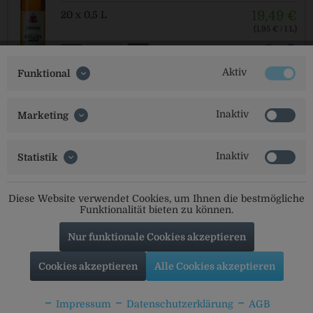
19,49 €
20 x 0,5 L
(1,95 € / 1 L)
MEHRWEG
zzgl. Pfand: 3,10 € *
Aktiv
Funktional
Inaktiv
Marketing
Tegernseer Leicht
Inaktiv
Statistik
enthält 2,80 % Vol. Alkohol
23,49 €
Diese Website verwendet Cookies, um Ihnen die bestmögliche
20 x 0,5 L
Funktionalität bieten zu können.
(2,35 € / 1 L)
MEHRWEG
zzgl. Pfand: 3,10 € *
Nur funktionale Cookies akzeptieren
Cookies akzeptieren
Alle Cookies akzeptieren
Impressum
Datenschutzerklärung
AGB
Wittmann 2,9 Medium