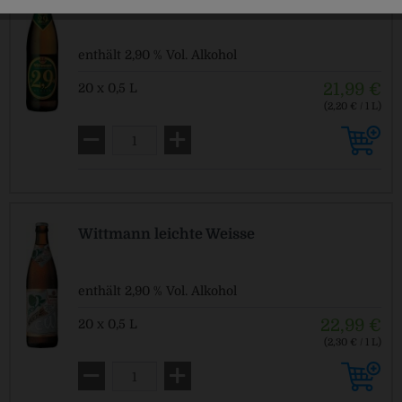
enthält 2,90 % Vol. Alkohol
21,99 €
20 x 0,5 L
(2,20 € / 1 L)
MEHRWEG
zzgl. Pfand: 3,10 € *
Wittmann leichte Weisse
enthält 2,90 % Vol. Alkohol
22,99 €
20 x 0,5 L
(2,30 € / 1 L)
MEHRWEG
zzgl. Pfand: 3,10 € *