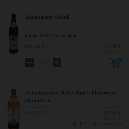
Braumeister Urhell
enthält 4,90 % Vol. Alkohol
13,99 €
20 x 0,5 L
(1,40 € / 1 L)
MEHRWEG
zzgl. Pfand: 3,10 € *
Hohenthanner Natur-Radler Blutorange
alkoholfrei
17,99 €
20 x 0,33 L
(2,73 € / 1 L)
MEHRWEG
Derzeit nicht verfügbar.
zzgl. Pfand: 3,10 € *