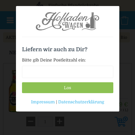
Einfache Pfandrückgabe
AKTIONSWARE
NEU im Sortiment
Geschenke
Bio
Liefern wir auch zu Dir?
NEU im Sortiment
Bitte gib Deine Postleitzahl ein:
Beck`s Gold
Los
enthält 4,90 % Vol. Alkohol
Impressum
|
Datenschutzerklärung
25,49 €
24 x 0,33 L
(3,22 € / 1 L)
MEHRWEG
zzgl. Pfand: 3,42 € *