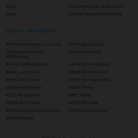
Plose
Klosterbrauerei Mallersdorf
Pepsi
Spezial-Brauerei Schierling
Unsere Liefergebiete
84056 Rottenburg a.d. Laaber
84061 Egoldsbach
84066 Mallersdorf-
84069 Schierling
Pfaffenberg
84076 Pfeffenhausen
84082 Laberweinting
84085 Langquaid
84088 Neufahrn i.Nb.
84092 Bayerbach
84097 Herrngiersdorf
84098 Hohenthann
84103 Postau
84152 Mengkofen
84187 Weng
93089 Aufhausen
93101 Pfakofen
93352 Rohr in Niederbayern
94333 Geiselhöring
94368 Perkam