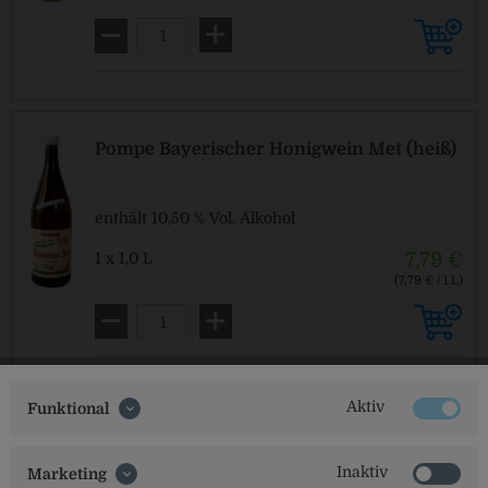
MEHRWEG
zzgl. Pfand: 0,20 € *
Pompe Bayerischer Honigwein Met (heiß)
enthält 10,50 % Vol. Alkohol
7,79 €
1 x 1,0 L
(7,79 € / 1 L)
MEHRWEG
zzgl. Pfand: 0,20 € *
Aktiv
Funktional
Inaktiv
Marketing