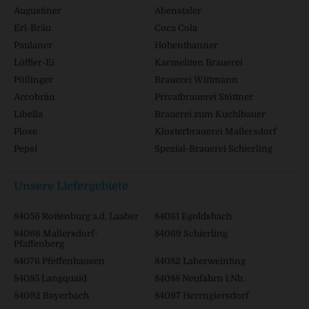
Augustiner
Abenstaler
Erl-Bräu
Coca Cola
Paulaner
Hohenthanner
Löffler-Ei
Karmeliten Brauerei
Pöllinger
Brauerei Wittmann
Arcobräu
Privatbrauerei Stöttner
Libella
Brauerei zum Kuchlbauer
Plose
Klosterbrauerei Mallersdorf
Pepsi
Spezial-Brauerei Schierling
Unsere Liefergebiete
84056 Rottenburg a.d. Laaber
84061 Egoldsbach
84066 Mallersdorf-
84069 Schierling
Pfaffenberg
84076 Pfeffenhausen
84082 Laberweinting
84085 Langquaid
84088 Neufahrn i.Nb.
84092 Bayerbach
84097 Herrngiersdorf