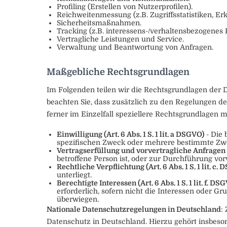
Profiling (Erstellen von Nutzerprofilen).
Reichweitenmessung (z.B. Zugriffsstatistiken, 
Sicherheitsmaßnahmen.
Tracking (z.B. interessens-/verhaltensbezogenes P
Vertragliche Leistungen und Service.
Verwaltung und Beantwortung von Anfragen.
Maßgebliche Rechtsgrundlagen
Im Folgenden teilen wir die Rechtsgrundlagen der 
beachten Sie, dass zusätzlich zu den Regelungen d
ferner im Einzelfall speziellere Rechtsgrundlagen m
Einwilligung (Art. 6 Abs. 1 S. 1 lit. a DSGVO)
- Die 
spezifischen Zweck oder mehrere bestimmte Zw
Vertragserfüllung und vorvertragliche Anfragen (Ar
betroffene Person ist, oder zur Durchführung vor
Rechtliche Verpflichtung (Art. 6 Abs. 1 S. 1 lit. c.
unterliegt.
Berechtigte Interessen (Art. 6 Abs. 1 S. 1 lit. f. DS
erforderlich, sofern nicht die Interessen oder 
überwiegen.
Nationale Datenschutzregelungen in Deutschland
:
Datenschutz in Deutschland. Hierzu gehört insbes