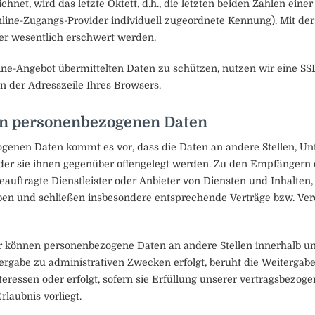
net, wird das letzte Oktett, d.h., die letzten beiden Zahlen einer
ine-Zugangs-Provider individuell zugeordnete Kennung). Mit der K
der wesentlich erschwert werden.
ine-Angebot übermittelten Daten zu schützen, nutzen wir eine SS
in der Adresszeile Ihres Browsers.
on personenbezogenen Daten
enen Daten kommt es vor, dass die Daten an andere Stellen, Unt
der sie ihnen gegenüber offengelegt werden. Zu den Empfängern d
uftragte Dienstleister oder Anbieter von Diensten und Inhalten,
aben und schließen insbesondere entsprechende Verträge bzw. Ve
r können personenbezogene Daten an andere Stellen innerhalb un
tergabe zu administrativen Zwecken erfolgt, beruht die Weitergab
ressen oder erfolgt, sofern sie Erfüllung unserer vertragsbezoge
rlaubnis vorliegt.