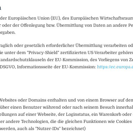
n
lb der Europäischen Union (EU), des Europäischen Wirtschaftsrau
der der Offenlegung bzw. Übermittlung von Daten an andere Per
orgaben.
aglich oder gesetzlich erforderlicher Übermittlung verarbeiten od
unter dem "Privacy-Shield" zertifizierten US-Verarbeiter gehöre
Standardschutzklauseln der EU-Kommission, des Vorliegens von Zer
49 DSGVO, Informationsseite der EU-Kommission:
https://ec.europa.
n Websites oder Domains enthalten und von einem Browser auf d
nen über einen Benutzer während oder nach seinem Besuch innerha
lungen auf einer Webseite, der Loginstatus, ein Warenkorb oder d
ner andere Technologien, die die gleichen Funktionen wie Cookies
rden, auch als "Nutzer-IDs" bezeichnet)