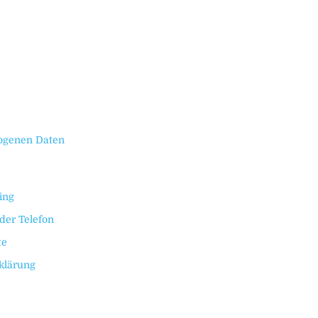
ogenen Daten
ing
der Telefon
te
klärung