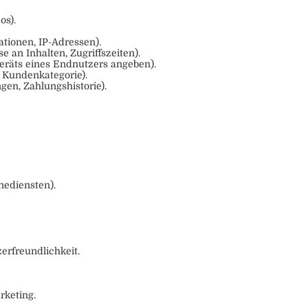
os).
tionen, IP-Adressen).
 an Inhalten, Zugriffszeiten).
eräts eines Endnutzers angeben).
, Kundenkategorie).
en, Zahlungshistorie).
nediensten).
erfreundlichkeit.
rketing.