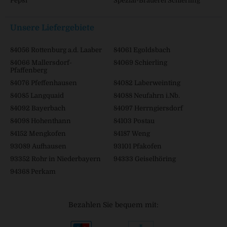
Pepsi
Spezial-Brauerei Schierling
Unsere Liefergebiete
84056 Rottenburg a.d. Laaber
84061 Egoldsbach
84066 Mallersdorf-
84069 Schierling
Pfaffenberg
84076 Pfeffenhausen
84082 Laberweinting
84085 Langquaid
84088 Neufahrn i.Nb.
84092 Bayerbach
84097 Herrngiersdorf
84098 Hohenthann
84103 Postau
84152 Mengkofen
84187 Weng
93089 Aufhausen
93101 Pfakofen
93352 Rohr in Niederbayern
94333 Geiselhöring
94368 Perkam
Bezahlen Sie bequem mit: