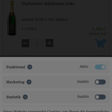
Durbacher Edelmann Sekt
enthält 12,00 % Vol. Alkohol
8,99 €
1 x 0,75 L
(11,99 € / 1 L)
Pfandfrei!
Aktiv
Funktional
Durbacher Edler Glühwein
Inaktiv
Marketing
enthält 11,00 % Vol. Alkohol
7,99 €
1 x 0,75 L
Inaktiv
Statistik
(10,65 € / 1 L)
Pfandfrei!
Diese Website verwendet Cookies, um Ihnen die bestmögliche