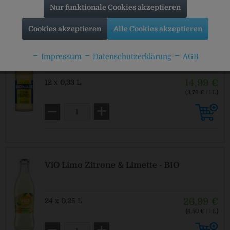
Nur funktionale Cookies akzeptieren
Cookies akzeptieren
Alle Cookies akzeptieren
Bionade Zitrone Bergamotte
Impressum
Datenschutzerklärung
AGB
14,99 €
12 x 0,33 L
(3,79 € / 1 L)
MEHRWEG
zzgl. Pfand: 2,46 € *
ViO Limo Zitrone & Limette - BIO
26,99 €
24 x 0,25 L
(4,50 € / 1 L)
MEHRWEG
zzgl. Pfand: 5,10 € *