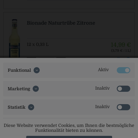
Bionade Naturtrübe Zitrone
14,99 €
12 x 0,33 L
(3,79 € / 1 L)
MEHRWEG
zzgl. Pfand: 2,46 € *
Aktiv
Funktional
Inaktiv
Marketing
Bionade Schwarze Johannisbeere-
Rosmarin
Inaktiv
Statistik
14,99 €
12 x 0,33 L
(3,79 € / 1 L)
Diese Website verwendet Cookies, um Ihnen die bestmögliche
MEHRWEG
zzgl. Pfand: 2,46 € *
Funktionalität bieten zu können.