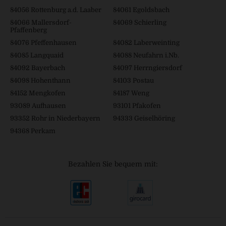
84056 Rottenburg a.d. Laaber
84061 Egoldsbach
84066 Mallersdorf-
84069 Schierling
Pfaffenberg
84076 Pfeffenhausen
84082 Laberweinting
84085 Langquaid
84088 Neufahrn i.Nb.
84092 Bayerbach
84097 Herrngiersdorf
84098 Hohenthann
84103 Postau
84152 Mengkofen
84187 Weng
93089 Aufhausen
93101 Pfakofen
93352 Rohr in Niederbayern
94333 Geiselhöring
94368 Perkam
Bezahlen Sie bequem mit: