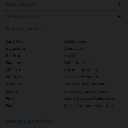
Shop Service
Informationen
Beliebte Marken
Labertaler
Adelholzener
Augustiner
Abenstaler
Erl-Bräu
Coca Cola
Paulaner
Hohenthanner
Löffler-Ei
Karmeliten Brauerei
Pöllinger
Brauerei Wittmann
Arcobräu
Privatbrauerei Stöttner
Libella
Brauerei zum Kuchlbauer
Plose
Klosterbrauerei Mallersdorf
Pepsi
Spezial-Brauerei Schierling
Unsere Liefergebiete