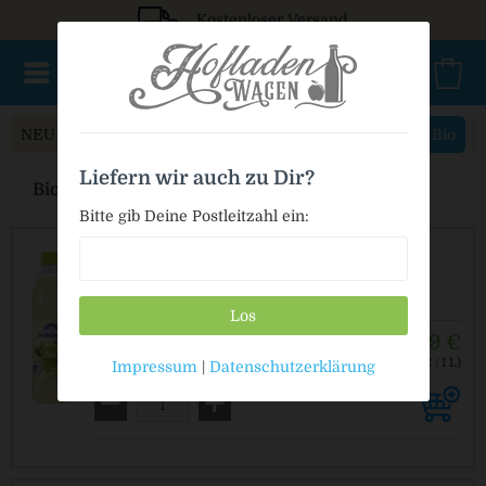
Kostenloser Versand
NEU im Sortiment
Mischkasten
PET Mehrweg
Bio
Liefern wir auch zu Dir?
Bio Limonade online kaufen
Bitte gib Deine Postleitzahl ein:
Adelholzener Zitrone Bio PET MW
Los
11,49 €
12 x 0,5 L
(1,92 € / 1 L)
Impressum
|
Datenschutzerklärung
MEHRWEG
zzgl. Pfand: 3,30 € *