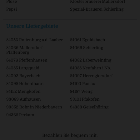
Plose
Klosterbrauerei Mallersdorf
Pepsi
Spezial-Brauerei Schierling
Unsere Liefergebiete
84056 Rottenburg a.d. Laaber
84061 Egoldsbach
84066 Mallersdorf-
84069 Schierling
Pfaffenberg
84076 Pfeffenhausen
84082 Laberweinting
84085 Langquaid
84088 Neufahrn i.Nb.
84092 Bayerbach
84097 Herrngiersdorf
84098 Hohenthann
84103 Postau
84152 Mengkofen
84187 Weng
93089 Aufhausen
93101 Pfakofen
93352 Rohr in Niederbayern
94333 Geiselhöring
94368 Perkam
Bezahlen Sie bequem mit: