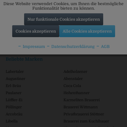
Diese Website verwendet Cookies, um Ihnen die bestmögliche
Funktionalität bieten zu können.
Nur funktionale Cookies akzeptieren
Service Hotline
Cookies akzeptieren
Alle Cookies akzeptieren
Shop Service
Impressum
Datenschutzerklärung
AGB
Informationen
Beliebte Marken
Labertaler
Adelholzener
Augustiner
Abenstaler
Erl-Bräu
Coca Cola
Paulaner
Hohenthanner
Löffler-Ei
Karmeliten Brauerei
Pöllinger
Brauerei Wittmann
Arcobräu
Privatbrauerei Stöttner
Libella
Brauerei zum Kuchlbauer