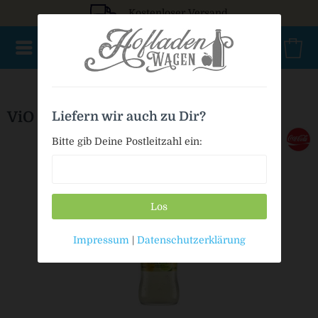
Kostenloser Versand
NEU im Sortiment
Mischkasten
PET Mehrweg
Bio
ViO Limo Zitrone & Limette - BIO
Liefern wir auch zu Dir?
Bitte gib Deine Postleitzahl ein:
Los
Impressum
|
Datenschutzerklärung