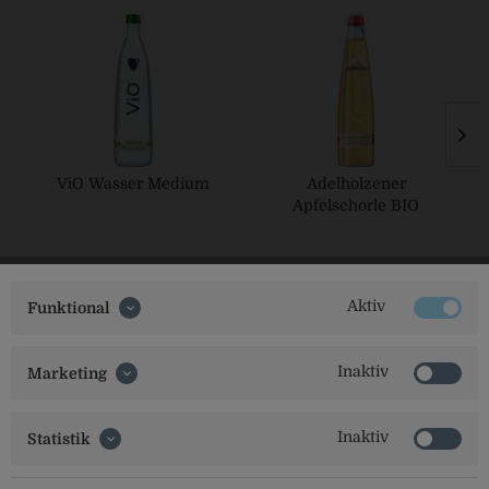
ViO Wasser Medium
Adelholzener
Apfelschorle BIO
Aktiv
Funktional
Inaktiv
Marketing
Social Media
Inaktiv
Statistik
Folgt uns auf unseren Kanälen für alle Neuigkeiten: