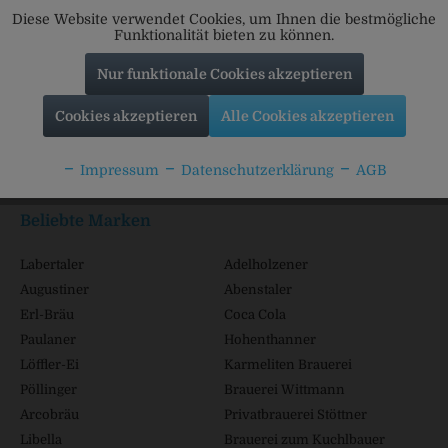
Diese Website verwendet Cookies, um Ihnen die bestmögliche
Funktionalität bieten zu können.
Nur funktionale Cookies akzeptieren
Service Hotline
Cookies akzeptieren
Alle Cookies akzeptieren
Shop Service
Impressum
Datenschutzerklärung
AGB
Informationen
Beliebte Marken
Labertaler
Adelholzener
Augustiner
Abenstaler
Erl-Bräu
Coca Cola
Paulaner
Hohenthanner
Löffler-Ei
Karmeliten Brauerei
Pöllinger
Brauerei Wittmann
Arcobräu
Privatbrauerei Stöttner
Libella
Brauerei zum Kuchlbauer