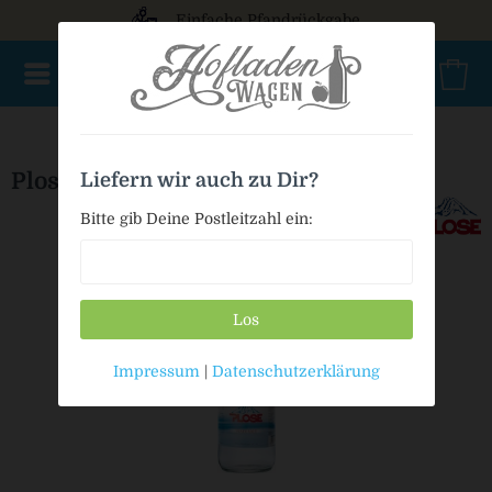
Einfache Pfandrückgabe
NEU im Sortiment
Mischkasten
PET Mehrweg
Bio
Plose Natural
Liefern wir auch zu Dir?
Bitte gib Deine Postleitzahl ein:
Los
Impressum
|
Datenschutzerklärung