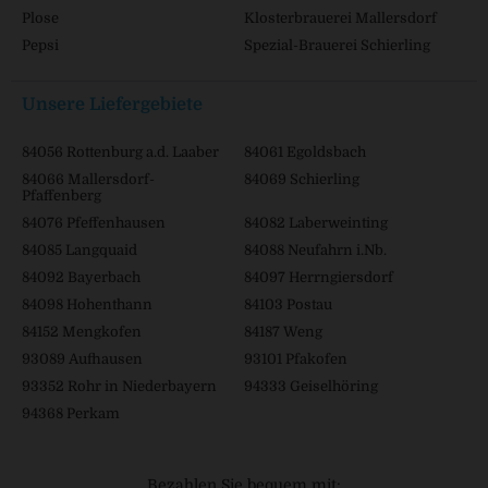
Plose
Klosterbrauerei Mallersdorf
Pepsi
Spezial-Brauerei Schierling
Unsere Liefergebiete
84056 Rottenburg a.d. Laaber
84061 Egoldsbach
84066 Mallersdorf-
84069 Schierling
Pfaffenberg
84076 Pfeffenhausen
84082 Laberweinting
84085 Langquaid
84088 Neufahrn i.Nb.
84092 Bayerbach
84097 Herrngiersdorf
84098 Hohenthann
84103 Postau
84152 Mengkofen
84187 Weng
93089 Aufhausen
93101 Pfakofen
93352 Rohr in Niederbayern
94333 Geiselhöring
94368 Perkam
Bezahlen Sie bequem mit: