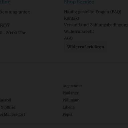
tline
Shop Service
Häufig gestellte Fragen (FAQ)
Beratung unter:
Kontakt
1607
Versand und Zahlungsbedingun
Widerrufsrecht
00 - 20:00 Uhr
AGB
Widerruf erklären
Augustiner
Paulaner
auerei
Pöllinger
 Stöttner
Libella
ei Mallersdorf
Pepsi