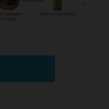
off alkoholfrei +
Stöttner Trübe Radler
Stöttner 
s Strohhut
naturtrüb