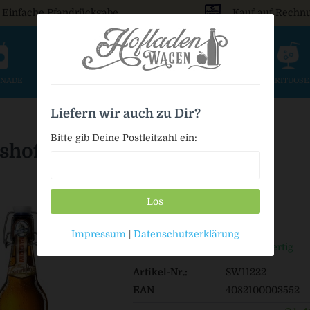
Einfache Pfandrückgabe
Kauf auf Rechn
ONADE
SAFT & SCHORLE
BIER
WEIN & SEKT
SPIRITUOS
Liefern wir auch zu Dir?
Bitte gib Deine Postleitzahl ein:
hof Naturtrüb alkoholfrei
Los
21,49 € *
Impressum
|
Datenschutzerklärung
Auf Lager / Sofort versandfertig
Artikel-Nr.:
SW11222
EAN
4082100003552