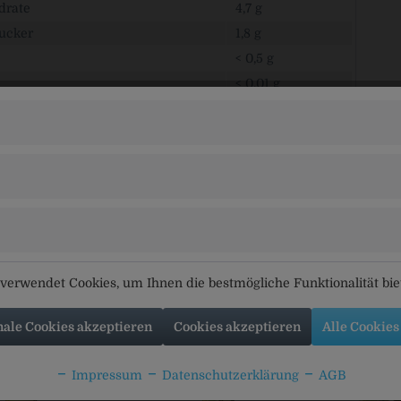
drate
4,7 g
ucker
1,8 g
< 0,5 g
< 0,01 g
stenmalz, Hopfen, Hefe, Gärungskohlensäure.
rbringer
rauSpezialitäten Kulmbacher Brauerei AG, Lichtenfelser Straße
tikel
Kunden kauften auch
Kunden haben sich ebenfal
verwendet Cookies, um Ihnen die bestmögliche Funktionalität bi
nale Cookies akzeptieren
Cookies akzeptieren
Alle Cookies
Impressum
Datenschutzerklärung
AGB