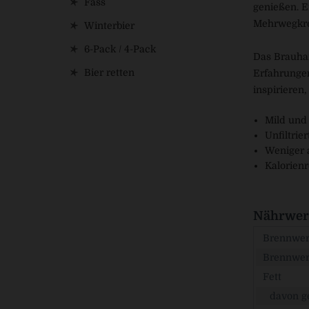
Fass
genießen. E
Mehrwegkre
Winterbier
6-Pack / 4-Pack
Das Brauhan
Bier retten
Erfahrungen
inspirieren
Mild und
Unfiltrier
Weniger a
Kalorienr
Nährwert
Brennwert
Brennwer
Fett
davon ge