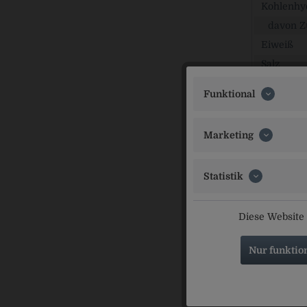
Kohlenhy
davon Z
Eiweiß
Salz
Funktional
Zutaten
Wasser, Ger
Marketing
Inverkeh
Mönchshof B
Statistik
Ähnliche Ar
Diese Website 
Nur funktio