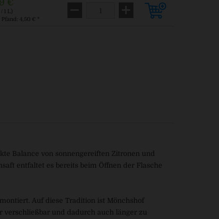
9 €
/ 1 L)
. Pfand: 4,50 € *
ekte Balance von sonnengereiften Zitronen und
saft entfaltet es bereits beim Öffnen der Flasche
ontiert. Auf diese Tradition ist Mönchshof
der verschließbar und dadurch auch länger zu