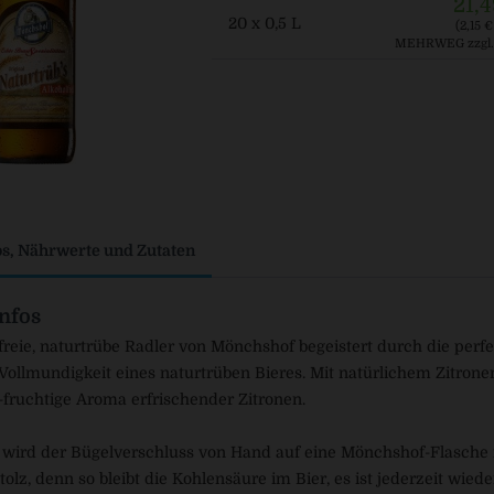
21,4
20 x 0,5 L
(2,15 € 
MEHRWEG
zzgl
os, Nährwerte und Zutaten
nfos
freie, naturtrübe Radler von Mönchshof begeistert durch die perf
Vollmundigkeit eines naturtrüben Bieres. Mit natürlichem Zitronen
g-fruchtige Aroma erfrischender Zitronen.
wird der Bügelverschluss von Hand auf eine Mönchshof-Flasche m
tolz, denn so bleibt die Kohlensäure im Bier, es ist jederzeit wie