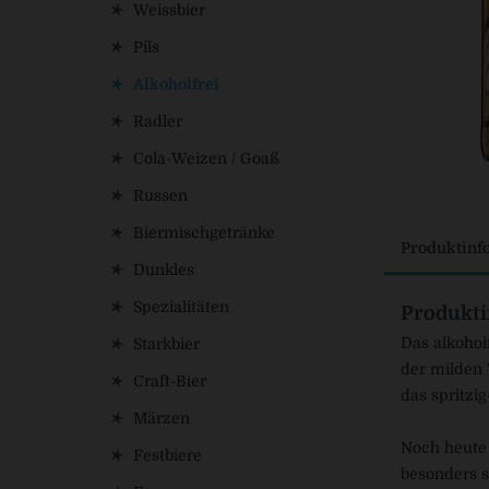
Weissbier
Pils
Alkoholfrei
Radler
Cola-Weizen / Goaß
Russen
Biermischgetränke
Produktinf
Dunkles
Spezialitäten
Produkti
Das alkohol
Starkbier
der milden 
Craft-Bier
das spritzi
Märzen
Noch heute 
Festbiere
besonders s