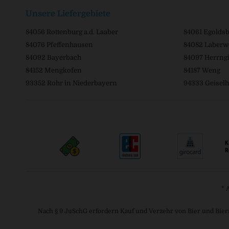
Unsere Liefergebiete
84056 Rottenburg a.d. Laaber
84061 Egolds
84076 Pfeffenhausen
84082 Laberw
84092 Bayerbach
84097 Herrngi
84152 Mengkofen
84187 Weng
93352 Rohr in Niederbayern
94333 Geiselh
* 
Nach § 9 JuSchG erfordern Kauf und Verzehr von Bier und Bier