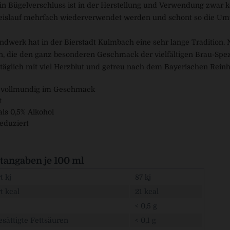
in Bügelverschluss ist in der Herstellung und Verwendung zwar ko
islauf mehrfach wiederverwendet werden und schont so die Um
dwerk hat in der Bierstadt Kulmbach eine sehr lange Tradition. 
, die den ganz besonderen Geschmack der vielfältigen Brau-Spe
, täglich mit viel Herzblut und getreu nach dem Bayerischen Rein
 vollmundig im Geschmack
t
ls 0,5% Alkohol
eduziert
angaben je 100 ml
 kj
87 kj
t kcal
21 kcal
< 0,5 g
sättigte Fettsäuren
< 0,1 g