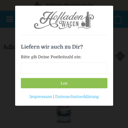
Einfache Pfandrückgabe
NEU im Sortiment
Mischkasten
PET Mehrweg
Bio
Adldorfer Naturell
Liefern wir auch zu Dir?
Bitte gib Deine Postleitzahl ein:
Los
Impressum
|
Datenschutzerklärung