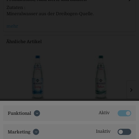
Zutaten :
Mineralwasser aus der Dreibogen-Quelle.
mehr
Ähnliche Artikel
Adldorfer Spritzig
Adldorfer Medium
Aktiv
Funktional
Inaktiv
Marketing