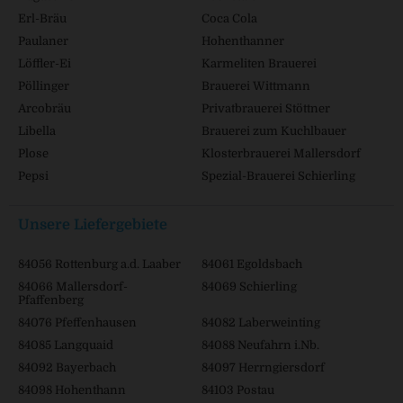
Erl-Bräu
Coca Cola
Paulaner
Hohenthanner
Löffler-Ei
Karmeliten Brauerei
Pöllinger
Brauerei Wittmann
Arcobräu
Privatbrauerei Stöttner
Libella
Brauerei zum Kuchlbauer
Plose
Klosterbrauerei Mallersdorf
Pepsi
Spezial-Brauerei Schierling
Unsere Liefergebiete
84056 Rottenburg a.d. Laaber
84061 Egoldsbach
84066 Mallersdorf-
84069 Schierling
Pfaffenberg
84076 Pfeffenhausen
84082 Laberweinting
84085 Langquaid
84088 Neufahrn i.Nb.
84092 Bayerbach
84097 Herrngiersdorf
84098 Hohenthann
84103 Postau