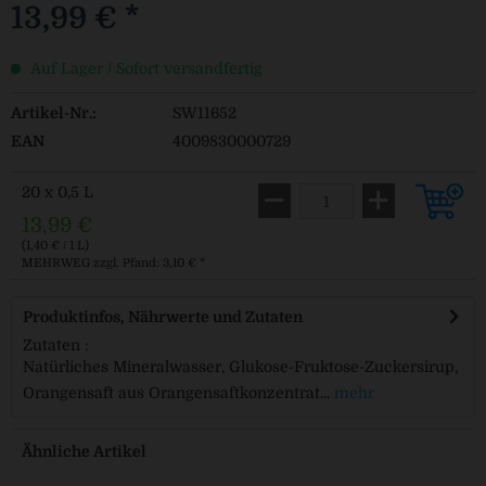
13,99 € *
Auf Lager / Sofort versandfertig
Artikel-Nr.:
SW11652
EAN
4009830000729
20 x 0,5 L
13,99 €
(1,40 € / 1 L)
MEHRWEG
zzgl. Pfand: 3,10 € *
Produktinfos, Nährwerte und Zutaten
Zutaten :
Natürliches Mineralwasser, Glukose-Fruktose-Zuckersirup,
Orangensaft aus Orangensaftkonzentrat...
mehr
Ähnliche Artikel