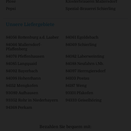
Plose
Klosterbrauerei Mallersdorf
Pepsi
Spezial-Brauerei Schierling
Unsere Liefergebiete
84056 Rottenburg a.d. Laaber
84061 Egoldsbach
84066 Mallersdorf-
84069 Schierling
Pfaffenberg
84076 Pfeffenhausen
84082 Laberweinting
84085 Langquaid
84088 Neufahrn i.Nb.
84092 Bayerbach
84097 Herrngiersdorf
84098 Hohenthann
84103 Postau
84152 Mengkofen
84187 Weng
93089 Aufhausen
93101 Pfakofen
93352 Rohr in Niederbayern
94333 Geiselhöring
94368 Perkam
Bezahlen Sie bequem mit: