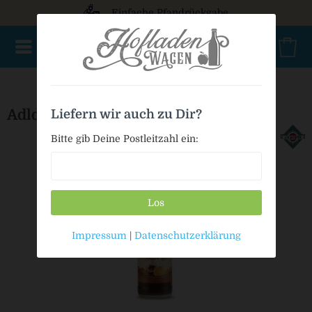
Einfache Pfandrückgabe
NEU im Sortiment
Mischkasten
PET Mehrweg
Bio
Adldorfer Cola-Mix
Liefern wir auch zu Dir?
Bitte gib Deine Postleitzahl ein:
Los
Impressum
|
Datenschutzerklärung