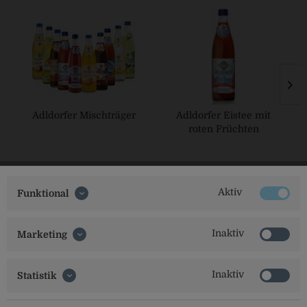
Adldorfer Mischträger
Adldorfer Eistee mit
roten Früchten
Aktiv
Funktional
Inaktiv
Marketing
Social Media
Inaktiv
Statistik
Folgt uns auf unseren Kanälen für alle Neuigkeiten: