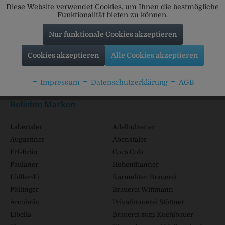
Diese Website verwendet Cookies, um Ihnen die bestmögliche
Funktionalität bieten zu können.
Nur funktionale Cookies akzeptieren
Service Hotline
Cookies akzeptieren
Alle Cookies akzeptieren
Shop Service
Impressum
Datenschutzerklärung
AGB
Informationen
Beliebte Marken
Labertaler
Adelholzener
Augustiner
Abenstaler
Erl-Bräu
Coca Cola
Paulaner
Hohenthanner
Löffler-Ei
Karmeliten Brauerei
Pöllinger
Brauerei Wittmann
Arcobräu
Privatbrauerei Stöttner
Libella
Brauerei zum Kuchlbauer