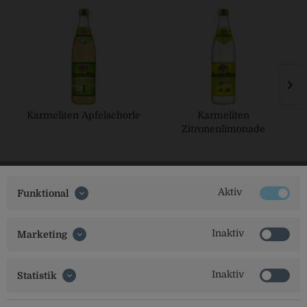
Karmeliten Apfelschorle
Karmeliten
Zitronenlimonade
Aktiv
Funktional
Inaktiv
Marketing
Social Media
Inaktiv
Statistik
Folgt uns auf unseren Kanälen für alle Neuigkeiten: