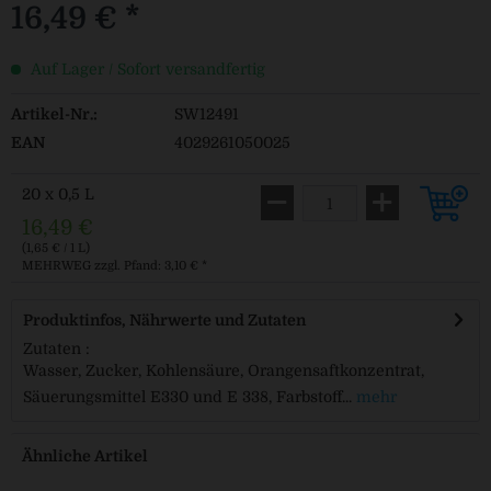
16,49 € *
Auf Lager / Sofort versandfertig
Artikel-Nr.:
SW12491
EAN
4029261050025
20 x 0,5 L
16,49 €
(1,65 € / 1 L)
MEHRWEG
zzgl. Pfand: 3,10 € *
Produktinfos, Nährwerte und Zutaten
Zutaten :
Wasser, Zucker, Kohlensäure, Orangensaftkonzentrat,
Säuerungsmittel E330 und E 338, Farbstoff...
mehr
Ähnliche Artikel