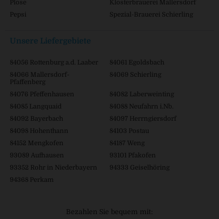
Plose
Klosterbrauerei Mallersdorf
Pepsi
Spezial-Brauerei Schierling
Unsere Liefergebiete
84056 Rottenburg a.d. Laaber
84061 Egoldsbach
84066 Mallersdorf-
84069 Schierling
Pfaffenberg
84076 Pfeffenhausen
84082 Laberweinting
84085 Langquaid
84088 Neufahrn i.Nb.
84092 Bayerbach
84097 Herrngiersdorf
84098 Hohenthann
84103 Postau
84152 Mengkofen
84187 Weng
93089 Aufhausen
93101 Pfakofen
93352 Rohr in Niederbayern
94333 Geiselhöring
94368 Perkam
Bezahlen Sie bequem mit: