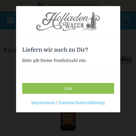
Einfache Pfandrückgabe
NEU im Sortiment
Mischkasten
PET Mehrweg
Bio
Karmeliten Cola-Mix
Liefern wir auch zu Dir?
Bitte gib Deine Postleitzahl ein:
Los
Impressum
|
Datenschutzerklärung