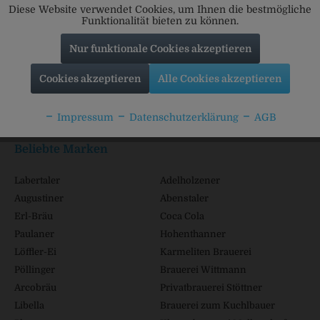
Diese Website verwendet Cookies, um Ihnen die bestmögliche
Funktionalität bieten zu können.
Nur funktionale Cookies akzeptieren
Service Hotline
Cookies akzeptieren
Alle Cookies akzeptieren
Shop Service
Impressum
Datenschutzerklärung
AGB
Informationen
Beliebte Marken
Labertaler
Adelholzener
Augustiner
Abenstaler
Erl-Bräu
Coca Cola
Paulaner
Hohenthanner
Löffler-Ei
Karmeliten Brauerei
Pöllinger
Brauerei Wittmann
Arcobräu
Privatbrauerei Stöttner
Libella
Brauerei zum Kuchlbauer