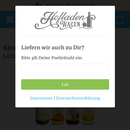
Einfache Pfandrückgabe
NEU im Sortiment
Mischkasten
PET Mehrweg
Bio
Klosterbrauerei Mallersdorf -
Liefern wir auch zu Dir?
Limomischkasten
Bitte gib Deine Postleitzahl ein:
Los
Impressum
|
Datenschutzerklärung