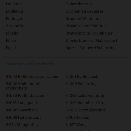
Paulaner
Hohenthanner
Löffler-Ei
Karmeliten Brauerei
Pöllinger
Brauerei Wittmann
Arcobräu
Privatbrauerei Stöttner
Libella
Brauerei zum Kuchlbauer
Plose
Klosterbrauerei Mallersdorf
Pepsi
Spezial-Brauerei Schierling
Unsere Liefergebiete
84056 Rottenburg a.d. Laaber
84061 Egoldsbach
84066 Mallersdorf-
84069 Schierling
Pfaffenberg
84076 Pfeffenhausen
84082 Laberweinting
84085 Langquaid
84088 Neufahrn i.Nb.
84092 Bayerbach
84097 Herrngiersdorf
84098 Hohenthann
84103 Postau
84152 Mengkofen
84187 Weng