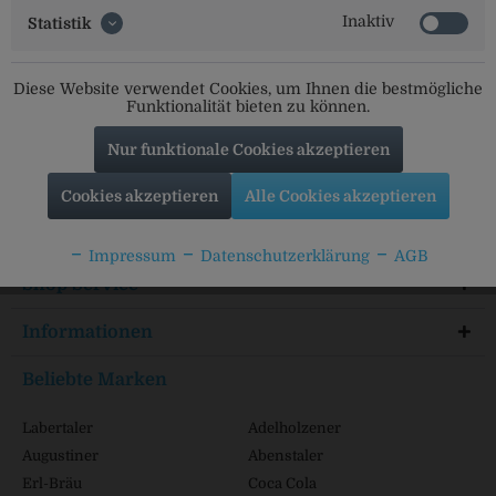
Inaktiv
Statistik
Social Media
Diese Website verwendet Cookies, um Ihnen die bestmögliche
Funktionalität bieten zu können.
Folgt uns auf unseren Kanälen für alle Neuigkeiten:
Nur funktionale Cookies akzeptieren
Cookies akzeptieren
Alle Cookies akzeptieren
Service Hotline
Impressum
Datenschutzerklärung
AGB
Shop Service
Informationen
Beliebte Marken
Labertaler
Adelholzener
Augustiner
Abenstaler
Erl-Bräu
Coca Cola