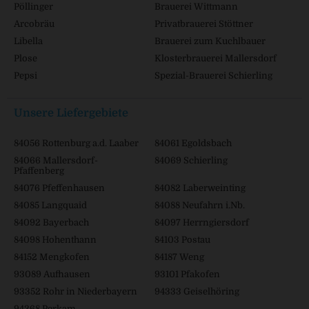
Pöllinger
Brauerei Wittmann
Arcobräu
Privatbrauerei Stöttner
Libella
Brauerei zum Kuchlbauer
Plose
Klosterbrauerei Mallersdorf
Pepsi
Spezial-Brauerei Schierling
Unsere Liefergebiete
84056 Rottenburg a.d. Laaber
84061 Egoldsbach
84066 Mallersdorf-
84069 Schierling
Pfaffenberg
84076 Pfeffenhausen
84082 Laberweinting
84085 Langquaid
84088 Neufahrn i.Nb.
84092 Bayerbach
84097 Herrngiersdorf
84098 Hohenthann
84103 Postau
84152 Mengkofen
84187 Weng
93089 Aufhausen
93101 Pfakofen
93352 Rohr in Niederbayern
94333 Geiselhöring
94368 Perkam