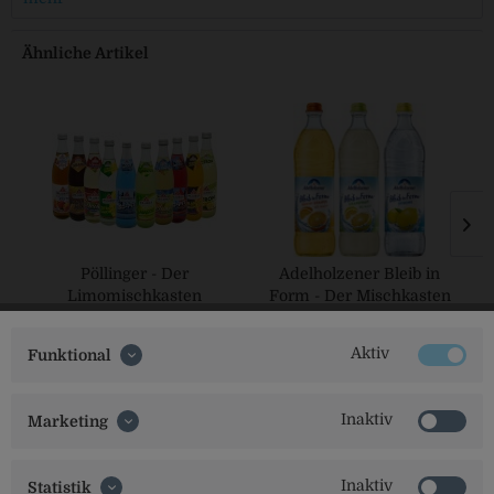
Ähnliche Artikel
Pöllinger - Der
Adelholzener Bleib in
Limomischkasten
Form - Der Mischkasten
3er
Aktiv
Funktional
Inaktiv
Marketing
Inaktiv
Statistik