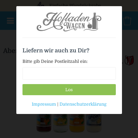
Einfache Pfandrückgabe
NEU im Sortiment
Mischkasten
PET Mehrweg
Bio
Abenstaler Limo Mischkasten
Liefern wir auch zu Dir?
Bitte gib Deine Postleitzahl ein:
Los
Impressum
|
Datenschutzerklärung