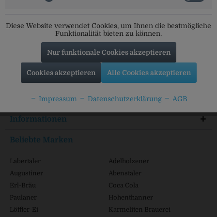
Social Media
Diese Website verwendet Cookies, um Ihnen die bestmögliche
Folgt uns auf unseren Kanälen für alle Neuigkeiten:
Funktionalität bieten zu können.
Nur funktionale Cookies akzeptieren
Cookies akzeptieren
Alle Cookies akzeptieren
Service Hotline
Shop Service
Impressum
Datenschutzerklärung
AGB
Informationen
Beliebte Marken
Labertaler
Adelholzener
Augustiner
Abenstaler
Erl-Bräu
Coca Cola
Paulaner
Hohenthanner
Löffler-Ei
Karmeliten Brauerei