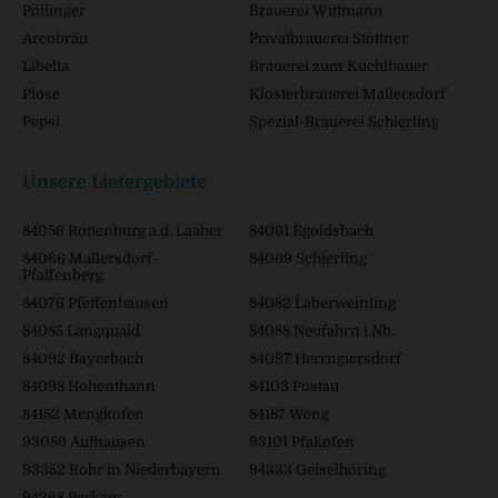
Pöllinger
Brauerei Wittmann
Arcobräu
Privatbrauerei Stöttner
Libella
Brauerei zum Kuchlbauer
Plose
Klosterbrauerei Mallersdorf
Pepsi
Spezial-Brauerei Schierling
Unsere Liefergebiete
84056 Rottenburg a.d. Laaber
84061 Egoldsbach
84066 Mallersdorf-
84069 Schierling
Pfaffenberg
84076 Pfeffenhausen
84082 Laberweinting
84085 Langquaid
84088 Neufahrn i.Nb.
84092 Bayerbach
84097 Herrngiersdorf
84098 Hohenthann
84103 Postau
84152 Mengkofen
84187 Weng
93089 Aufhausen
93101 Pfakofen
93352 Rohr in Niederbayern
94333 Geiselhöring
94368 Perkam