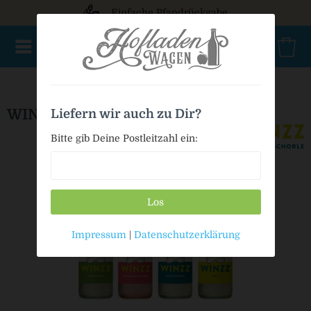
Einfache Pfandrückgabe
NEU im Sortiment
Mischkasten
Punsch / Glühwein
Ki
WINZZ Weinschorlen Mischkasten
Liefern wir auch zu Dir?
Bitte gib Deine Postleitzahl ein:
Los
Impressum
|
Datenschutzerklärung