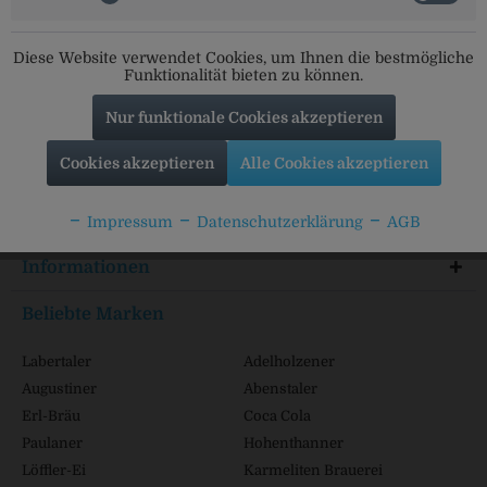
Social Media
Diese Website verwendet Cookies, um Ihnen die bestmögliche
Folgt uns auf unseren Kanälen für alle Neuigkeiten:
Funktionalität bieten zu können.
Nur funktionale Cookies akzeptieren
Cookies akzeptieren
Alle Cookies akzeptieren
Service Hotline
Shop Service
Impressum
Datenschutzerklärung
AGB
Informationen
Beliebte Marken
Labertaler
Adelholzener
Augustiner
Abenstaler
Erl-Bräu
Coca Cola
Paulaner
Hohenthanner
Löffler-Ei
Karmeliten Brauerei