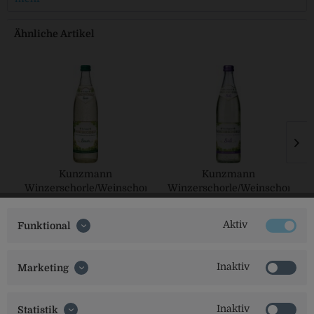
Ähnliche Artikel
Kunzmann
Kunzmann
Winzerschorle/Weinschorle
Winzerschorle/Weinschorle
Sauer
Süß
Aktiv
Funktional
Inaktiv
Marketing
Inaktiv
Statistik