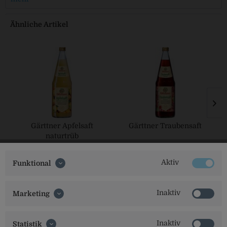
Ähnliche Artikel
Gärttner Apfelsaft
Gärttner Traubensaft
naturtrüb
Aktiv
Funktional
Inaktiv
Marketing
Inaktiv
Statistik