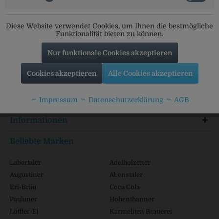
Social Media
Diese Website verwendet Cookies, um Ihnen die bestmögliche
Folgt uns auf unseren Kanälen für alle Neuigkeiten:
Funktionalität bieten zu können.
Nur funktionale Cookies akzeptieren
Cookies akzeptieren
Alle Cookies akzeptieren
Service Hotline
Shop Service
Impressum
Datenschutzerklärung
AGB
Informationen
Beliebte Marken
Labertaler
Adelholzener
Augustiner
Abenstaler
Erl-Bräu
Coca Cola
Paulaner
Hohenthanner
Löffler-Ei
Karmeliten Brauerei