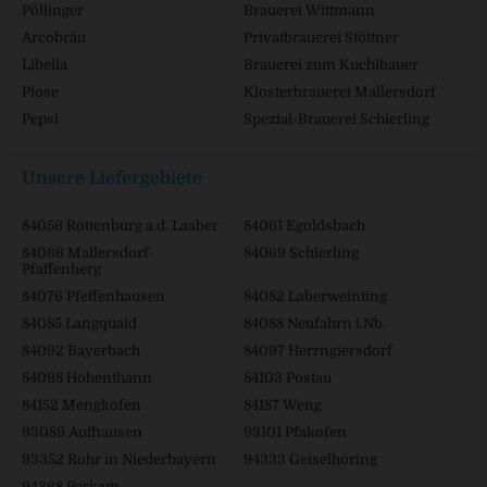
Pöllinger
Brauerei Wittmann
Arcobräu
Privatbrauerei Stöttner
Libella
Brauerei zum Kuchlbauer
Plose
Klosterbrauerei Mallersdorf
Pepsi
Spezial-Brauerei Schierling
Unsere Liefergebiete
84056 Rottenburg a.d. Laaber
84061 Egoldsbach
84066 Mallersdorf-
84069 Schierling
Pfaffenberg
84076 Pfeffenhausen
84082 Laberweinting
84085 Langquaid
84088 Neufahrn i.Nb.
84092 Bayerbach
84097 Herrngiersdorf
84098 Hohenthann
84103 Postau
84152 Mengkofen
84187 Weng
93089 Aufhausen
93101 Pfakofen
93352 Rohr in Niederbayern
94333 Geiselhöring
94368 Perkam