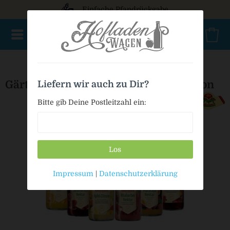
Einfache Pfandrückgabe
NEU im Sortiment
Mischkasten
PET Mehrweg
Bag in
Gärttner Mischkasten Sommer-Edition
Liefern wir auch zu Dir?
Bitte gib Deine Postleitzahl ein:
Los
Impressum
|
Datenschutzerklärung