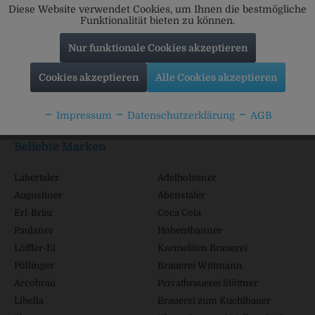
Diese Website verwendet Cookies, um Ihnen die bestmögliche
Funktionalität bieten zu können.
Nur funktionale Cookies akzeptieren
Service Hotline
Cookies akzeptieren
Alle Cookies akzeptieren
Shop Service
Impressum
Datenschutzerklärung
AGB
Informationen
Beliebte Marken
Labertaler
Adelholzener
Augustiner
Abenstaler
Erl-Bräu
Coca Cola
Paulaner
Hohenthanner
Löffler-Ei
Karmeliten Brauerei
Pöllinger
Brauerei Wittmann
Arcobräu
Privatbrauerei Stöttner
Libella
Brauerei zum Kuchlbauer