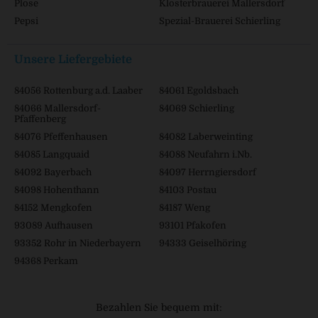
Plose
Klosterbrauerei Mallersdorf
Pepsi
Spezial-Brauerei Schierling
Unsere Liefergebiete
84056 Rottenburg a.d. Laaber
84061 Egoldsbach
84066 Mallersdorf-
84069 Schierling
Pfaffenberg
84076 Pfeffenhausen
84082 Laberweinting
84085 Langquaid
84088 Neufahrn i.Nb.
84092 Bayerbach
84097 Herrngiersdorf
84098 Hohenthann
84103 Postau
84152 Mengkofen
84187 Weng
93089 Aufhausen
93101 Pfakofen
93352 Rohr in Niederbayern
94333 Geiselhöring
94368 Perkam
Bezahlen Sie bequem mit: