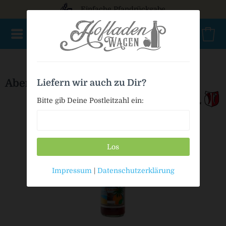
Einfache Pfandrückgabe
NEU im Sortiment
Mischkasten
PET Mehrweg
Bio
Abenstaler Cola-Mix
Liefern wir auch zu Dir?
Bitte gib Deine Postleitzahl ein:
Los
Impressum
|
Datenschutzerklärung