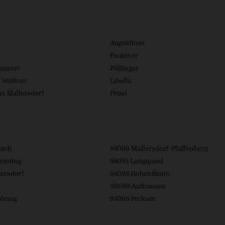
Augustiner
Paulaner
auerei
Pöllinger
 Stöttner
Libella
ei Mallersdorf
Pepsi
bach
84066 Mallersdorf-Pfaffenberg
einting
84085 Langquaid
ersdorf
84098 Hohenthann
93089 Aufhausen
öring
94368 Perkam