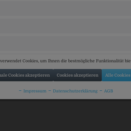
tikel
Kunden kauften auch
Kunden haben sich ebenfal
verwendet Cookies, um Ihnen die bestmögliche Funktionalität bi
nale Cookies akzeptieren
Cookies akzeptieren
Alle Cookies
Erdnüse pikant
gewürzt
Impressum
Datenschutzerklärung
AGB