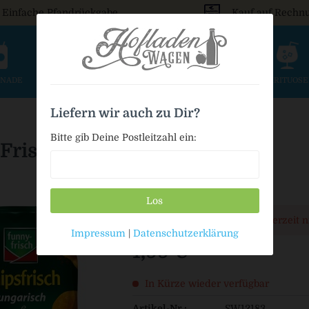
Einfache Pfandrückgabe
Kauf auf Rechn
ONADE
SAFT & SCHORLE
BIER
WEIN & SEKT
SPIRITUOS
Liefern wir auch zu Dir?
Bitte gib Deine Postleitzahl ein:
Frisch Chips - Ungarisch
Los
Dieser Artikel steht derzeit 
Impressum
|
Datenschutzerklärung
1,99 € *
In Kürze wieder verfügbar
Artikel-Nr.:
SW12183