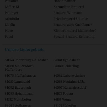
Paulaner
Hohenthanner
Löffler-Ei
Karmeliten Brauerei
Pöllinger
Brauerei Wittmann
Arcobräu
Privatbrauerei Stöttner
Libella
Brauerei zum Kuchlbauer
Plose
Klosterbrauerei Mallersdorf
Pepsi
Spezial-Brauerei Schierling
Unsere Liefergebiete
84056 Rottenburg a.d. Laaber
84061 Egoldsbach
84066 Mallersdorf-
84069 Schierling
Pfaffenberg
84076 Pfeffenhausen
84082 Laberweinting
84085 Langquaid
84088 Neufahrn i.Nb.
84092 Bayerbach
84097 Herrngiersdorf
84098 Hohenthann
84103 Postau
84152 Mengkofen
84187 Weng
93089 Aufhausen
93101 Pfakofen