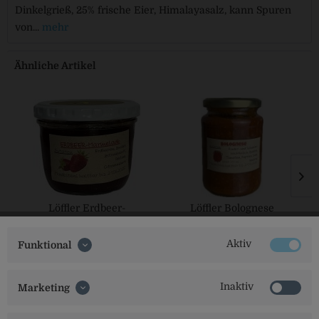
Dinkelgrieß, 25% frische Eier, Himalayasalz, kann Spuren
von...
mehr
Ähnliche Artikel
Löffler Erdbeer-
Löffler Bolognese
Marmelade
Aktiv
Funktional
Inaktiv
Marketing