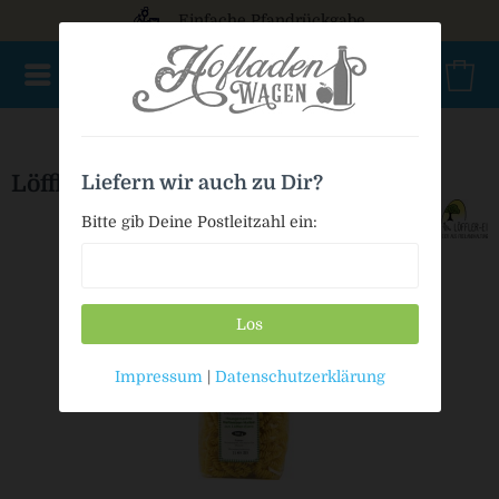
Einfache Pfandrückgabe
NEU im Sortiment
Nur für kurze Zeit
Geschenke
Milc
Löffler Spirelli-Nudeln
Liefern wir auch zu Dir?
Bitte gib Deine Postleitzahl ein:
Los
Impressum
|
Datenschutzerklärung