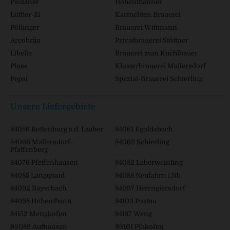
Paulaner
Hohenthanner
Löffler-Ei
Karmeliten Brauerei
Pöllinger
Brauerei Wittmann
Arcobräu
Privatbrauerei Stöttner
Libella
Brauerei zum Kuchlbauer
Plose
Klosterbrauerei Mallersdorf
Pepsi
Spezial-Brauerei Schierling
Unsere Liefergebiete
84056 Rottenburg a.d. Laaber
84061 Egoldsbach
84066 Mallersdorf-
84069 Schierling
Pfaffenberg
84076 Pfeffenhausen
84082 Laberweinting
84085 Langquaid
84088 Neufahrn i.Nb.
84092 Bayerbach
84097 Herrngiersdorf
84098 Hohenthann
84103 Postau
84152 Mengkofen
84187 Weng
93089 Aufhausen
93101 Pfakofen