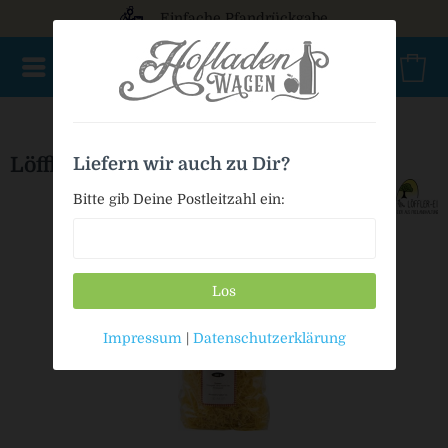
Einfache Pfandrückgabe
NEU im Sortiment
Nur für kurze Zeit
Geschenke
Milc
Löffler Faden-Nudeln
Liefern wir auch zu Dir?
Bitte gib Deine Postleitzahl ein:
Los
Impressum
|
Datenschutzerklärung