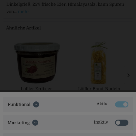
Dinkelgrieß, 25% frische Eier, Himalayasalz, kann Spuren
von...
mehr
Ähnliche Artikel
Löffler Erdbeer-
Löffler Band-Nudeln
Marmelade
Aktiv
Funktional
Inaktiv
Marketing