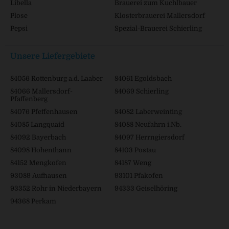
Libella
Brauerei zum Kuchlbauer
Plose
Klosterbrauerei Mallersdorf
Pepsi
Spezial-Brauerei Schierling
Unsere Liefergebiete
84056 Rottenburg a.d. Laaber
84061 Egoldsbach
84066 Mallersdorf-
84069 Schierling
Pfaffenberg
84076 Pfeffenhausen
84082 Laberweinting
84085 Langquaid
84088 Neufahrn i.Nb.
84092 Bayerbach
84097 Herrngiersdorf
84098 Hohenthann
84103 Postau
84152 Mengkofen
84187 Weng
93089 Aufhausen
93101 Pfakofen
93352 Rohr in Niederbayern
94333 Geiselhöring
94368 Perkam