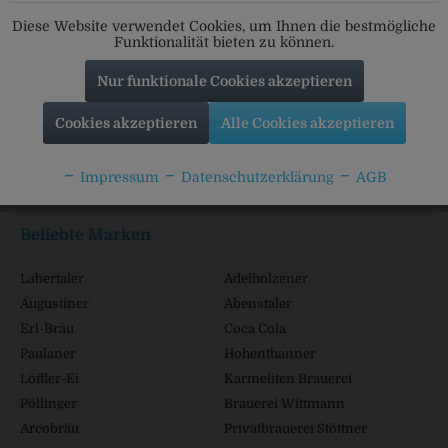
Folgt uns auf unseren Kanälen für alle Neuigkeiten:
Diese Website verwendet Cookies, um Ihnen die bestmögliche
Funktionalität bieten zu können.
Nur funktionale Cookies akzeptieren
Service Hotline
Cookies akzeptieren
Alle Cookies akzeptieren
Shop Service
Impressum
Datenschutzerklärung
AGB
Informationen
Beliebte Marken
Labertaler
Adelholzener
Augustiner
Abenstaler
Erl-Bräu
Coca Cola
Paulaner
Hohenthanner
Löffler-Ei
Karmeliten Brauerei
Pöllinger
Brauerei Wittmann
Arcobräu
Privatbrauerei Stöttner