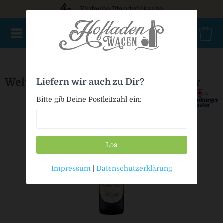
Einfache Pfandrückgabe
AKTIONSWARE
NEU im Sortiment
Geschenke
Bio
Weltenburger Kloster Dunkles Radler
Liefern wir auch zu Dir?
Bitte gib Deine Postleitzahl ein:
Los
Impressum
|
Datenschutzerklärung