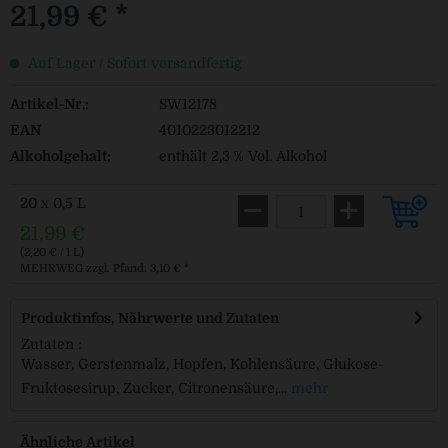
21,99 € *
Auf Lager / Sofort versandfertig
Artikel-Nr.:
SW12178
EAN
4010223012212
Alkoholgehalt:
enthält 2,3 % Vol. Alkohol
20 x 0,5 L
21,99 €
(2,20 € / 1 L)
MEHRWEG
zzgl. Pfand: 3,10 € *
Produktinfos, Nährwerte und Zutaten
Zutaten :
Wasser, Gerstenmalz, Hopfen, Kohlensäure, Glukose-
Fruktosesirup, Zucker, Citronensäure,...
mehr
Ähnliche Artikel