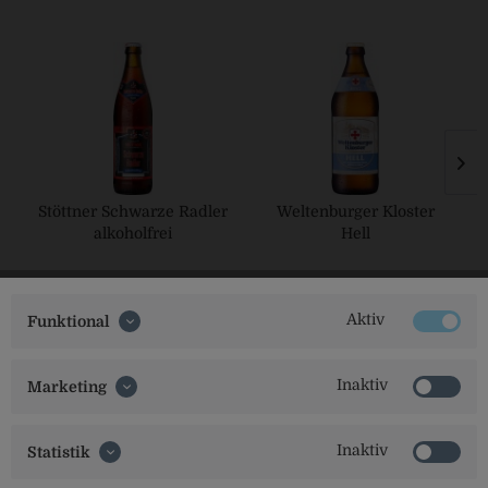
Stöttner Schwarze Radler
Weltenburger Kloster
alkoholfrei
Hell
Aktiv
Funktional
Inaktiv
Marketing
Inaktiv
Statistik
Social Media