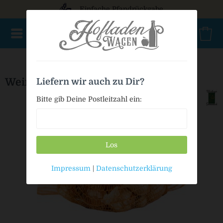
Einfache Pfandrückgabe
NEU im Sortiment
Nur für kurze Zeit
Geschenke
Milc
Weintinger Zwiebeln gelb
Liefern wir auch zu Dir?
Bitte gib Deine Postleitzahl ein:
Los
Impressum
|
Datenschutzerklärung