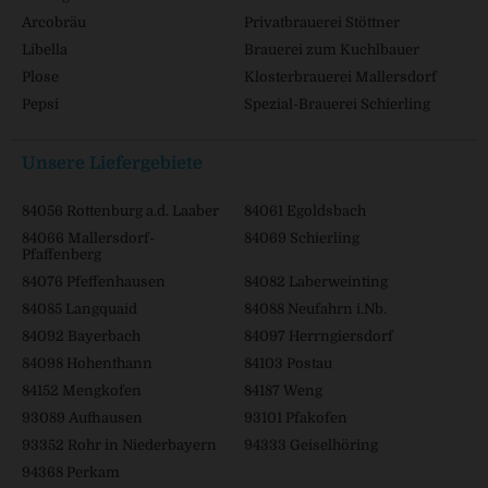
Arcobräu
Privatbrauerei Stöttner
Libella
Brauerei zum Kuchlbauer
Plose
Klosterbrauerei Mallersdorf
Pepsi
Spezial-Brauerei Schierling
Unsere Liefergebiete
84056 Rottenburg a.d. Laaber
84061 Egoldsbach
84066 Mallersdorf-
84069 Schierling
Pfaffenberg
84076 Pfeffenhausen
84082 Laberweinting
84085 Langquaid
84088 Neufahrn i.Nb.
84092 Bayerbach
84097 Herrngiersdorf
84098 Hohenthann
84103 Postau
84152 Mengkofen
84187 Weng
93089 Aufhausen
93101 Pfakofen
93352 Rohr in Niederbayern
94333 Geiselhöring
94368 Perkam