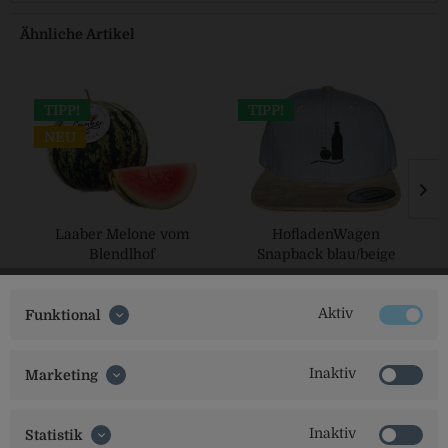
Ähnliche Artikel
TIPP!
TIPP!
NEU
Laaber Melone vom
HofladenWagen
Blendlhof
Snapback blau/beige
Aktiv
Funktional
Inaktiv
Marketing
Inaktiv
Statistik