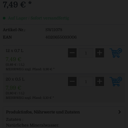
7,49 € *
Auf Lager / Sofort versandfertig
Artikel-Nr.:
SW11078
EAN
4020655033006
12 x 0,7 L
7,49 €
(0,89 € / 1 L)
MEHRWEG
zzgl. Pfand: 3,30 € *
20 x 0,5 L
7,99 €
(0,80 € / 1 L)
MEHRWEG
zzgl. Pfand: 3,10 € *
Produktinfos, Nährwerte und Zutaten
Zutaten :
Natürliches Mineralwasser.