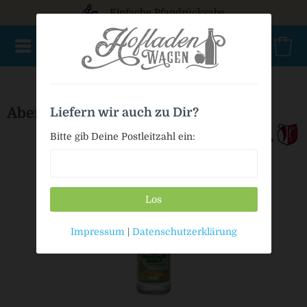
Einfache Pfandrückgabe
NEU im Sortiment
Mischkasten
PET Mehrweg
Bio
Abenstaler Mineralwasser naturell
Liefern wir auch zu Dir?
Bitte gib Deine Postleitzahl ein:
Los
Impressum
|
Datenschutzerklärung