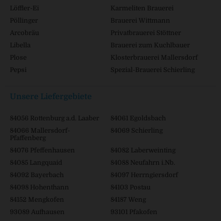
Löffler-Ei
Karmeliten Brauerei
Pöllinger
Brauerei Wittmann
Arcobräu
Privatbrauerei Stöttner
Libella
Brauerei zum Kuchlbauer
Plose
Klosterbrauerei Mallersdorf
Pepsi
Spezial-Brauerei Schierling
Unsere Liefergebiete
84056 Rottenburg a.d. Laaber
84061 Egoldsbach
84066 Mallersdorf-
84069 Schierling
Pfaffenberg
84076 Pfeffenhausen
84082 Laberweinting
84085 Langquaid
84088 Neufahrn i.Nb.
84092 Bayerbach
84097 Herrngiersdorf
84098 Hohenthann
84103 Postau
84152 Mengkofen
84187 Weng
93089 Aufhausen
93101 Pfakofen