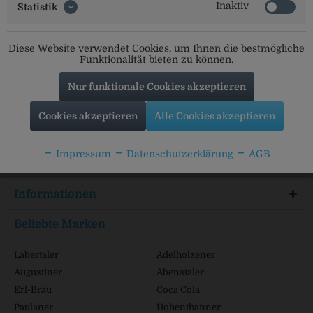
Inaktiv
Statistik
Social Media
Diese Website verwendet Cookies, um Ihnen die bestmögliche
Funktionalität bieten zu können.
Folgt uns auf unseren Kanälen für alle Neuigkeiten:
Nur funktionale Cookies akzeptieren
Cookies akzeptieren
Alle Cookies akzeptieren
Service Hotline
Impressum
Datenschutzerklärung
AGB
Shop Service
Informationen
Beliebte Marken
Labertaler
Adelholzener
Augustiner
Abenstaler
Erl-Bräu
Coca Cola
Paulaner
Hohenthanner