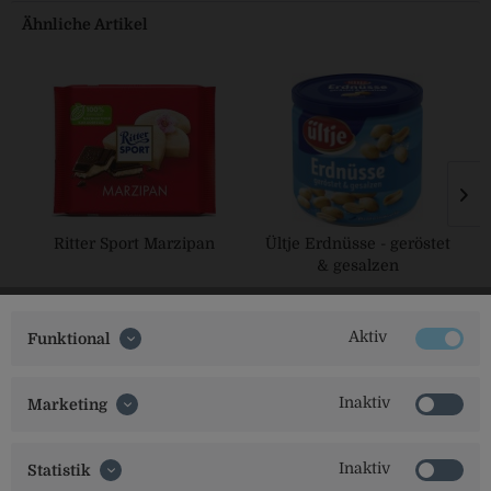
Ähnliche Artikel
Ritter Sport Marzipan
Ültje Erdnüsse - geröstet
& gesalzen
Aktiv
Funktional
Inaktiv
Marketing
Inaktiv
Statistik
Social Media