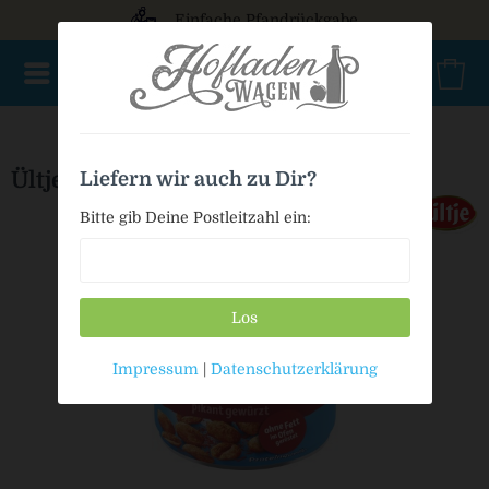
Einfache Pfandrückgabe
NEU im Sortiment
Nur für kurze Zeit
Geschenke
Milc
Ültje Erdnüse pikant gewürzt
Liefern wir auch zu Dir?
Bitte gib Deine Postleitzahl ein:
Los
Impressum
|
Datenschutzerklärung