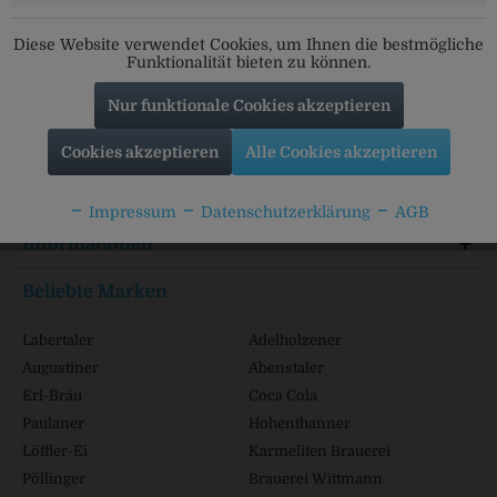
Folgt uns auf unseren Kanälen für alle Neuigkeiten:
Diese Website verwendet Cookies, um Ihnen die bestmögliche
Funktionalität bieten zu können.
Nur funktionale Cookies akzeptieren
Service Hotline
Cookies akzeptieren
Alle Cookies akzeptieren
Shop Service
Impressum
Datenschutzerklärung
AGB
Informationen
Beliebte Marken
Labertaler
Adelholzener
Augustiner
Abenstaler
Erl-Bräu
Coca Cola
Paulaner
Hohenthanner
Löffler-Ei
Karmeliten Brauerei
Pöllinger
Brauerei Wittmann