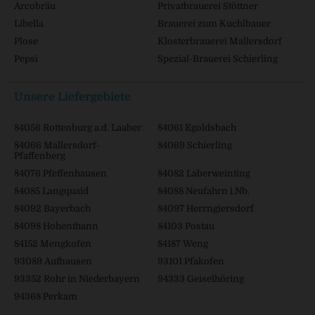
Arcobräu
Privatbrauerei Stöttner
Libella
Brauerei zum Kuchlbauer
Plose
Klosterbrauerei Mallersdorf
Pepsi
Spezial-Brauerei Schierling
Unsere Liefergebiete
84056 Rottenburg a.d. Laaber
84061 Egoldsbach
84066 Mallersdorf-
84069 Schierling
Pfaffenberg
84076 Pfeffenhausen
84082 Laberweinting
84085 Langquaid
84088 Neufahrn i.Nb.
84092 Bayerbach
84097 Herrngiersdorf
84098 Hohenthann
84103 Postau
84152 Mengkofen
84187 Weng
93089 Aufhausen
93101 Pfakofen
93352 Rohr in Niederbayern
94333 Geiselhöring
94368 Perkam