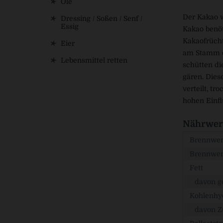
Öle
Der Kakao w
Dressing / Soßen / Senf /
Essig
Kakao benöt
Kakaofrücht
Eier
am Stamm od
Lebensmittel retten
schütten di
gären. Dies
verteilt, t
hohen Einfl
Nährwert
Brennwert
Brennwer
Fett
davon ge
Kohlenhy
davon Z