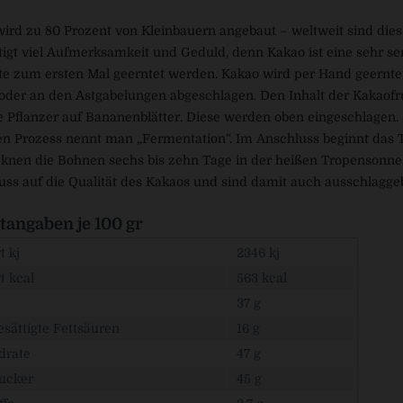
ird zu 80 Prozent von Kleinbauern angebaut – weltweit sind dies 
igt viel Aufmerksamkeit und Geduld, denn Kakao ist eine sehr se
e zum ersten Mal geerntet werden. Kakao wird per Hand geerntet
er an den Astgabelungen abgeschlagen. Den Inhalt der Kakaofruc
e Pflanzer auf Bananenblätter. Diese werden oben eingeschlagen
en Prozess nennt man „Fermentation“. Im Anschluss beginnt das 
rocknen die Bohnen sechs bis zehn Tage in der heißen Tropenson
uss auf die Qualität des Kakaos und sind damit auch ausschlagg
angaben je 100 gr
 kj
2346 kj
t kcal
563 kcal
37 g
sättigte Fettsäuren
16 g
drate
47 g
ucker
45 g