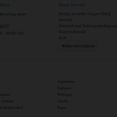
tline
Shop Service
Häufig gestellte Fragen (FAQ)
Beratung unter:
Kontakt
1607
Versand und Zahlungsbedingun
Widerrufsrecht
00 - 20:00 Uhr
AGB
Widerruf erklären
Augustiner
Paulaner
auerei
Pöllinger
 Stöttner
Libella
ei Mallersdorf
Pepsi