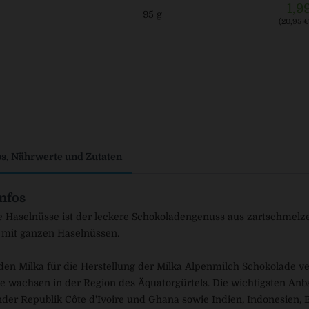
1,9
95 g
(20,95 € 
os, Nährwerte und Zutaten
nfos
 Haselnüsse ist der leckere Schokoladengenuss aus zartschmelz
 mit ganzen Haselnüssen.
den Milka für die Herstellung der Milka Alpenmilch Schokolade
wachsen in der Region des Äquatorgürtels. Die wichtigsten Anba
nder Republik Côte d'Ivoire und Ghana sowie Indien, Indonesien, 