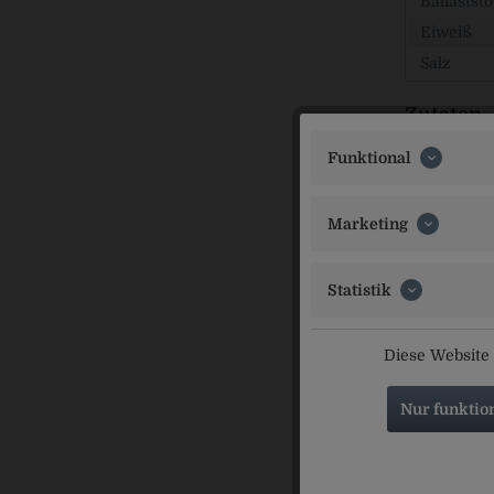
Ballaststo
Eiweiß
Salz
Zutaten
Zucker, Has
Funktional
Emulgator (
Kakao: 33% 
Marketing
Inverkeh
MONDELEZ 
Statistik
Ähnliche Ar
Diese Website 
Nur funktio