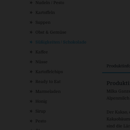
Nudeln / Pesto
Kartoffeln
Suppen
Obst & Gemüse
Süßigkeiten / Schokolade
Kaffee
Nüsse
Produktinf
Kartoffelchips
Ready to Eat
Produkti
Milka Ganze
Marmeladen
Alpenmilch
Honig
Sirup
Der Kakao, 
Kakaobäume 
Pesto
sind die Lä