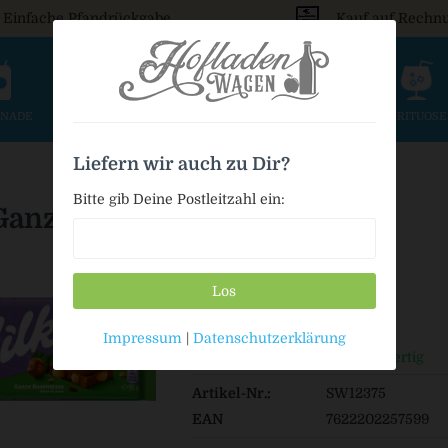
Einfache Pfandrückgabe
Kauf auf Rechn
ONADE
SAFT & SCHORLE
BIER
WEIN & SEKT
SPIRITUOS
Liefern wir auch zu Dir?
Bitte gib Deine Postleitzahl ein:
Ganze Haselnuss
Los
1,99 € *
Impressum
|
Datenschutzerklärung
Auf Lager / Sofort versandfertig
Artikel-Nr.:
SW12375
EAN
7622202257599