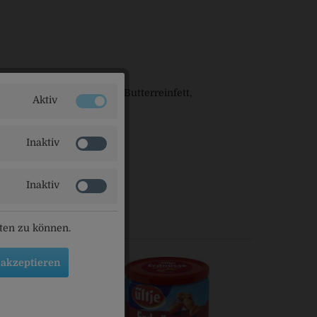
lkenpulver (aus Milch), Butterreinfett,
Aktiv
re Nüsse und Weizen.
Inaktiv
28078 Bremen
Inaktiv
ls angesehen
eten zu können.
 akzeptieren