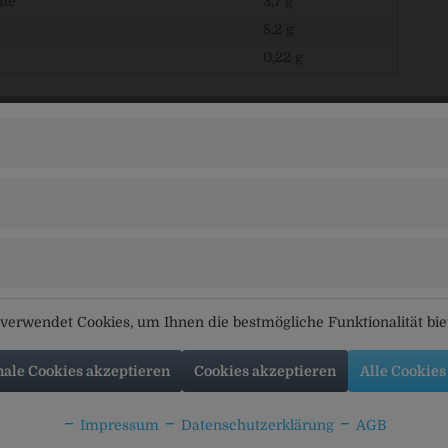
ffe
3,7 g
8,2 g
0,22 g
elnüsse (20%), Kakaobutter, Kakaomasse, Magermilchpulver, Süßmo
Sojalecithine), Haselnussmasse, Aroma.
mindestens in der Alpenmilch Schokolade. Kann enthalten: ande
rbringer
DEUTSCHLAND SERVICES GMBH & CO. KG, Postfach 10 78 40, 
tikel
Kunden kauften auch
Kunden haben sich ebenfal
verwendet Cookies, um Ihnen die bestmögliche Funktionalität bi
nale Cookies akzeptieren
Cookies akzeptieren
Alle Cookies
Impressum
Datenschutzerklärung
AGB