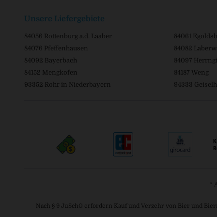
Unsere Liefergebiete
84056 Rottenburg a.d. Laaber
84061 Egolds
84076 Pfeffenhausen
84082 Laberw
84092 Bayerbach
84097 Herrngi
84152 Mengkofen
84187 Weng
93352 Rohr in Niederbayern
94333 Geiselh
* 
Nach § 9 JuSchG erfordern Kauf und Verzehr von Bier und Bier