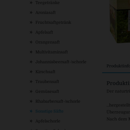
Teegetränke
Aroniasaft
Fruchtsaftgetränk
Apfelsaft
Orangensaft
Multivitaminsaft
Johannisbeersaft-/schorle
Produktinf
Kirschsaft
Traubensaft
Produkti
Der naturtr
Gemüsesaft
Rhabarbersaft-/schorle
...hergestel
Sonstige Säfte
Überzeugung
Nach dem Mo
Apfelschorle