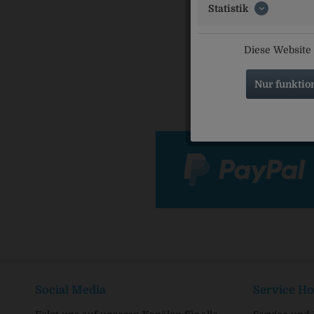
Statistik
Pompe's A
BIO 
Diese Website 
Nur funktio
Social Media
Service Ho