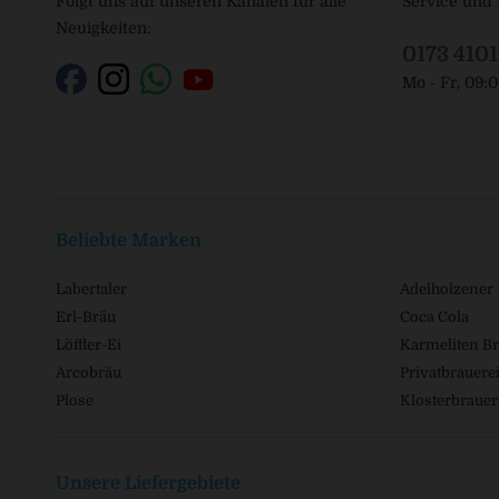
Folgt uns auf unseren Kanälen für alle
Service und 
Neuigkeiten:
0173 410
Mo - Fr, 09:
Beliebte Marken
Labertaler
Adelholzener
Erl-Bräu
Coca Cola
Löffler-Ei
Karmeliten Br
Arcobräu
Privatbrauerei
Plose
Klosterbrauer
Unsere Liefergebiete