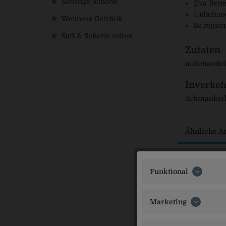
Sonstige Schorle
Eva Bened
Unbehand
Wellness Getränk
So region
Saft & Schorle retten
Zutaten
unbehandelt
Inverkeh
Schmankerl-
Ähnliche Ar
Funktional
Marketing