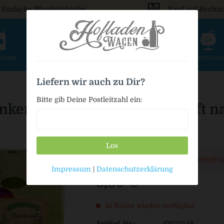
Einfache Pfandrückgabe
Kauf auf Rechn
ONADE
SAFT & SCHORLE
BIER
WEIN & SEKT
SPIRITUOS
Liefern wir auch zu Dir?
Bitte gib Deine Postleitzahl ein:
kerl-Garage Apfel-Birnensaft n
Los
Dieser Artikel steht derzeit 
Impressum
|
Datenschutzerklärung
8,99 € *
In Kürze wieder verfügbar
Artikel-Nr.:
SW10548