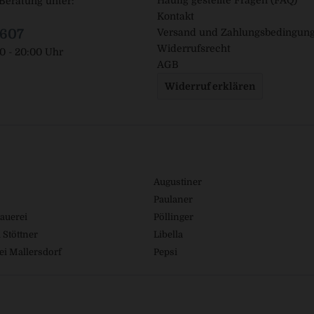
Häufig gestellte Fragen (FAQ)
Beratung unter:
Kontakt
1607
Versand und Zahlungsbedingun
Widerrufsrecht
00 - 20:00 Uhr
AGB
Widerruf erklären
Augustiner
Paulaner
auerei
Pöllinger
 Stöttner
Libella
ei Mallersdorf
Pepsi