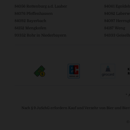
84056 Rottenburg a.d. Laaber
84061 Egolds
84076 Pfeffenhausen
84082 Laberw
84092 Bayerbach
84097 Herrngi
84152 Mengkofen
84187 Weng
93352 Rohr in Niederbayern
94333 Geiselh
* 
Nach § 9 JuSchG erfordern Kauf und Verzehr von Bier und Bier
©