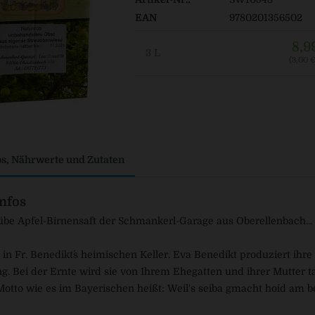
EAN
9780201356502
8,9
3 L
(3,00 € 
os, Nährwerte und Zutaten
nfos
übe Apfel-Birnensaft der Schmankerl-Garage aus Oberellenbach...
lt in Fr. Benedikt´s heimischen
Keller
. Eva Benedikt
produziert ihre
. Bei der Ernte wird sie von Ihrem Ehegatten und ihrer Mutter tat
tto wie es im Bayerischen heißt: Weil's seiba gmacht hoid am 