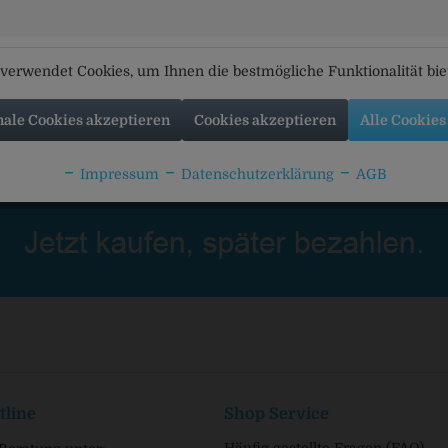
pfel-Birnen-Saft
Pompe's Apfel-Holunder-
Pompe's Ap
(Bag in Box)
Saft BIO (Bag in Box)
i
verwendet Cookies, um Ihnen die bestmögliche Funktionalität bi
nale Cookies akzeptieren
Cookies akzeptieren
Alle Cookies
Impressum
Datenschutzerklärung
AGB
tline
Shop Service