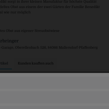
ikt sorgt in ihrer kleinen Manufaktur für höchste Qualität
eltes Obst aus einem der zwei Gärten der Familie Benedikt
al wie nur möglich
es Obst aus eigener Streuobstwiese
rbringer
Garage, Oberellenbach 526, 84066 Mallersdorf-Pfaffenberg
tikel
Kunden kauften auch