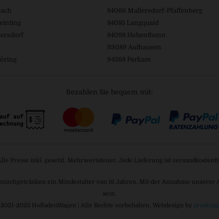
bach
84066 Mallersdorf-Pfaffenberg
einting
84085 Langquaid
ersdorf
84098 Hohenthann
93089 Aufhausen
öring
94368 Perkam
Bezahlen Sie bequem mit:
Alle Preise inkl. gesetzl. Mehrwertsteuer. Jede Lieferung ist versandkostenfr
mischgetränken ein Mindestalter von 16 Jahren. Mit der Annahme unserer AGB
sein.
 2021-2023 HofladenWagen | Alle Rechte vorbehalten. Webdesign by
prodesig