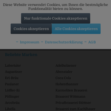
Diese Website verwendet Cookies, um Ihnen die bestmögliche
Funktionalität bieten zu können.
Nur funktionale Cookies akzeptieren
Service Hotline
Cookies akzeptieren
Alle Cookies akzeptieren
Shop Service
Impressum
Datenschutzerklärung
AGB
Informationen
Beliebte Marken
Labertaler
Adelholzener
Augustiner
Abenstaler
Erl-Bräu
Coca Cola
Paulaner
Hohenthanner
Löffler-Ei
Karmeliten Brauerei
Pöllinger
Brauerei Wittmann
Arcobräu
Privatbrauerei Stöttner
Libella
Brauerei zum Kuchlbauer