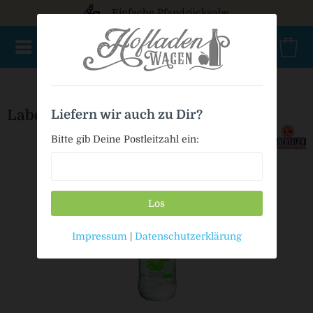
Einfache Pfandrückgabe
NEU im Sortiment
Mischkasten
PET Mehrweg
Bio
Labertaler Limetten-Wasser
Liefern wir auch zu Dir?
Bitte gib Deine Postleitzahl ein:
Los
Impressum
|
Datenschutzerklärung