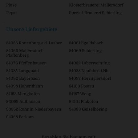
Plose
Klosterbrauerei Mallersdorf
Pepsi
Spezial-Brauerei Schierling
Unsere Liefergebiete
84056 Rottenburg a.d. Laaber
84061 Egoldsbach
84066 Mallersdorf-
84069 Schierling
Pfaffenberg
84076 Pfeffenhausen
84082 Laberweinting
84085 Langquaid
84088 Neufahrn i.Nb.
84092 Bayerbach
84097 Herrngiersdorf
84098 Hohenthann
84103 Postau
84152 Mengkofen
84187 Weng
93089 Aufhausen
93101 Pfakofen
93352 Rohr in Niederbayern
94333 Geiselhöring
94368 Perkam
Bezahlen Sie bequem mit: