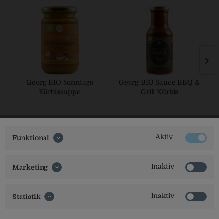
Georg BIO Sonntags
Georg BIO Sauce BBQ &
Kürbissuppe
Grill Kürbis
Aktiv
Funktional
Inaktiv
Marketing
Social Media
Inaktiv
Statistik
Folgt uns auf unseren Kanälen für alle Neuigkeiten: