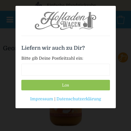
Einfache Pfandrückgabe
NEU im Sortiment
Nur für kurze Zeit
Geschenke
Milc
Georg BIO Allwetter Kürbissuppe
Liefern wir auch zu Dir?
Bitte gib Deine Postleitzahl ein:
Los
Impressum
|
Datenschutzerklärung