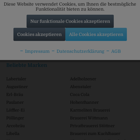
Diese Website verwendet Cookies, um Ihnen die bestmögliche
Funktionalität bieten zu können.
Nur funktionale Cookies akzeptieren
Service Hotline
Cookies akzeptieren
Alle Cookies akzeptieren
Shop Service
Impressum
Datenschutzerklärung
AGB
Informationen
Beliebte Marken
Labertaler
Adelholzener
Augustiner
Abenstaler
Erl-Bräu
Coca Cola
Paulaner
Hohenthanner
Löffler-Ei
Karmeliten Brauerei
Pöllinger
Brauerei Wittmann
Arcobräu
Privatbrauerei Stöttner
Libella
Brauerei zum Kuchlbauer