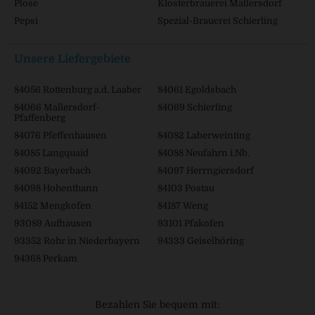
Plose
Klosterbrauerei Mallersdorf
Pepsi
Spezial-Brauerei Schierling
Unsere Liefergebiete
84056 Rottenburg a.d. Laaber
84061 Egoldsbach
84066 Mallersdorf-
84069 Schierling
Pfaffenberg
84076 Pfeffenhausen
84082 Laberweinting
84085 Langquaid
84088 Neufahrn i.Nb.
84092 Bayerbach
84097 Herrngiersdorf
84098 Hohenthann
84103 Postau
84152 Mengkofen
84187 Weng
93089 Aufhausen
93101 Pfakofen
93352 Rohr in Niederbayern
94333 Geiselhöring
94368 Perkam
Bezahlen Sie bequem mit: