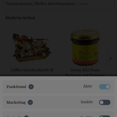
Tomatenpulver, Pfeffer, Karottenpulver,...
mehr
Ähnliche Artikel
Löffler Geschenkkorb M
Georg BIO Pesto
Bärlauch mit Tomaten
Aktiv
Funktional
Inaktiv
Marketing