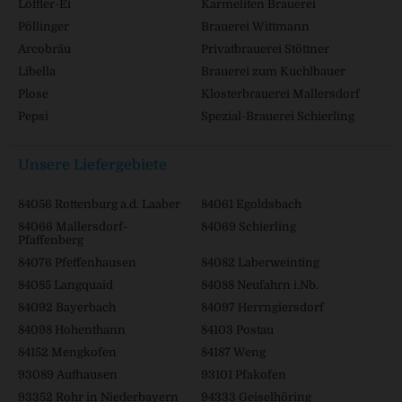
Löffler-Ei
Karmeliten Brauerei
Pöllinger
Brauerei Wittmann
Arcobräu
Privatbrauerei Stöttner
Libella
Brauerei zum Kuchlbauer
Plose
Klosterbrauerei Mallersdorf
Pepsi
Spezial-Brauerei Schierling
Unsere Liefergebiete
84056 Rottenburg a.d. Laaber
84061 Egoldsbach
84066 Mallersdorf-
84069 Schierling
Pfaffenberg
84076 Pfeffenhausen
84082 Laberweinting
84085 Langquaid
84088 Neufahrn i.Nb.
84092 Bayerbach
84097 Herrngiersdorf
84098 Hohenthann
84103 Postau
84152 Mengkofen
84187 Weng
93089 Aufhausen
93101 Pfakofen
93352 Rohr in Niederbayern
94333 Geiselhöring