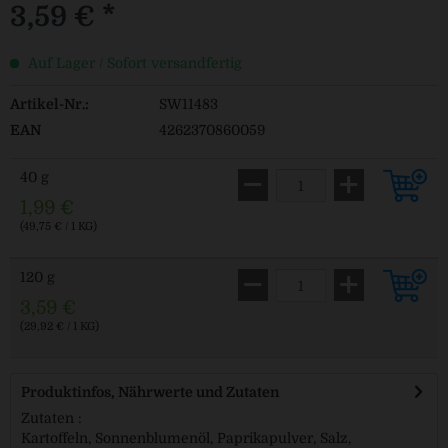
3,59 € *
Auf Lager / Sofort versandfertig
Artikel-Nr.:
SW11483
EAN
4262370860059
40 g
1,99 €
(49,75 € / 1 KG)
120 g
3,59 €
(29,92 € / 1 KG)
Produktinfos, Nährwerte und Zutaten
Zutaten :
Kartoffeln, Sonnenblumenöl, Paprikapulver, Salz,