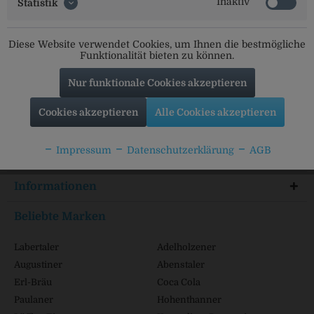
Inaktiv
Statistik
Social Media
Diese Website verwendet Cookies, um Ihnen die bestmögliche
Folgt uns auf unseren Kanälen für alle Neuigkeiten:
Funktionalität bieten zu können.
Nur funktionale Cookies akzeptieren
Cookies akzeptieren
Alle Cookies akzeptieren
Service Hotline
Impressum
Datenschutzerklärung
AGB
Shop Service
Informationen
Beliebte Marken
Labertaler
Adelholzener
Augustiner
Abenstaler
Erl-Bräu
Coca Cola
Paulaner
Hohenthanner