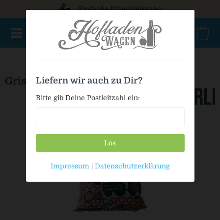
Einfache Pfandrückgabe
NEU im Sortiment
Nur für kurze Zeit
Geschenke
Milc
Grischberli Kesselchips - Paprika
Liefern wir auch zu Dir?
Bitte gib Deine Postleitzahl ein:
Los
Impressum
|
Datenschutzerklärung