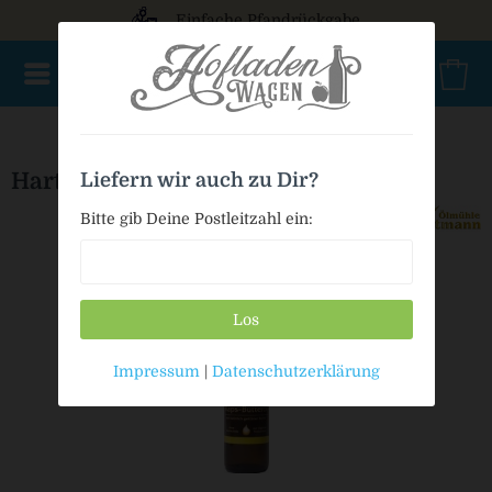
Einfache Pfandrückgabe
NEU im Sortiment
Nur für kurze Zeit
Geschenke
Milc
Hartmann Butter-Rapsöl
Liefern wir auch zu Dir?
Bitte gib Deine Postleitzahl ein:
Los
Impressum
|
Datenschutzerklärung