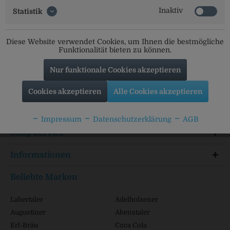
Inaktiv
Statistik
Social Media
Diese Website verwendet Cookies, um Ihnen die bestmögliche
Funktionalität bieten zu können.
Folgt uns auf unseren Kanälen für alle Neuigkeiten:
Nur funktionale Cookies akzeptieren
Cookies akzeptieren
Alle Cookies akzeptieren
Service Hotline
Impressum
Datenschutzerklärung
AGB
Shop Service
Informationen
Beliebte Marken
Labertaler
Adelholzener
Augustiner
Abenstaler
Erl-Bräu
Coca Cola