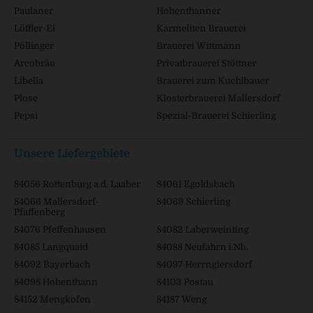
Paulaner
Hohenthanner
Löffler-Ei
Karmeliten Brauerei
Pöllinger
Brauerei Wittmann
Arcobräu
Privatbrauerei Stöttner
Libella
Brauerei zum Kuchlbauer
Plose
Klosterbrauerei Mallersdorf
Pepsi
Spezial-Brauerei Schierling
Unsere Liefergebiete
84056 Rottenburg a.d. Laaber
84061 Egoldsbach
84066 Mallersdorf-
84069 Schierling
Pfaffenberg
84076 Pfeffenhausen
84082 Laberweinting
84085 Langquaid
84088 Neufahrn i.Nb.
84092 Bayerbach
84097 Herrngiersdorf
84098 Hohenthann
84103 Postau
84152 Mengkofen
84187 Weng