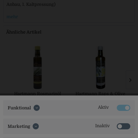
Anbau, 1. Kaltpressung)
mehr
Ähnliche Artikel
Hartmann Rosmarinöl
Hartmann Raps & Olive
Aktiv
Funktional
Inaktiv
Marketing