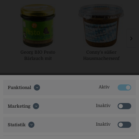
Georg BIO Pesto
Conny's süßer
Bärlauch mit
Hausmachersenf
Waldfrüchte
Aktiv
Funktional
Inaktiv
Marketing
Social Media
Inaktiv
Statistik
Folgt uns auf unseren Kanälen für alle Neuigkeiten: