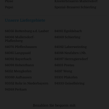
Plose
Klosterbrauerei Mallersdorf
Pepsi
Spezial-Brauerei Schierling
Unsere Liefergebiete
84056 Rottenburg a.d. Laaber
84061 Egoldsbach
84066 Mallersdorf-
84069 Schierling
Pfaffenberg
84076 Pfeffenhausen
84082 Laberweinting
84085 Langquaid
84088 Neufahrn i.Nb.
84092 Bayerbach
84097 Herrngiersdorf
84098 Hohenthann
84103 Postau
84152 Mengkofen
84187 Weng
93089 Aufhausen
93101 Pfakofen
93352 Rohr in Niederbayern
94333 Geiselhöring
94368 Perkam
Bezahlen Sie bequem mit: