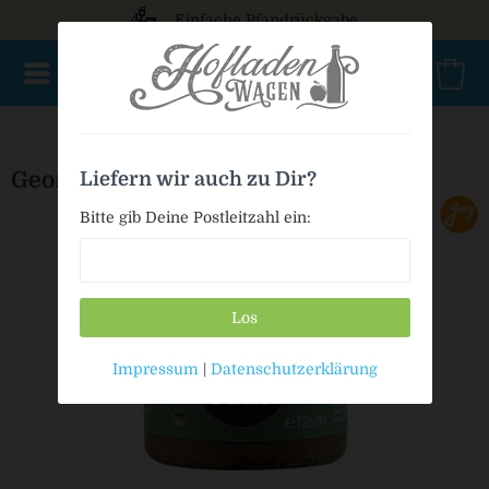
Einfache Pfandrückgabe
NEU im Sortiment
Nur für kurze Zeit
Geschenke
Milc
Georg BIO Wald Senf
Liefern wir auch zu Dir?
Bitte gib Deine Postleitzahl ein:
Los
Impressum
|
Datenschutzerklärung