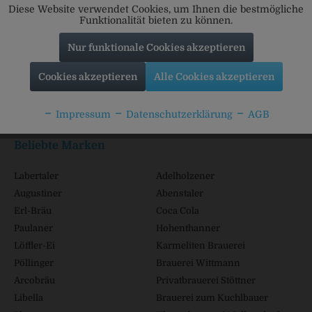
Diese Website verwendet Cookies, um Ihnen die bestmögliche
Funktionalität bieten zu können.
Nur funktionale Cookies akzeptieren
Service Hotline
Cookies akzeptieren
Alle Cookies akzeptieren
Shop Service
Impressum
Datenschutzerklärung
AGB
Informationen
Beliebte Marken
Labertaler
Adelholzener
Augustiner
Abenstaler
Erl-Bräu
Coca Cola
Paulaner
Hohenthanner
Löffler-Ei
Karmeliten Brauerei
Pöllinger
Brauerei Wittmann
Arcobräu
Privatbrauerei Stöttner
Libella
Brauerei zum Kuchlbauer