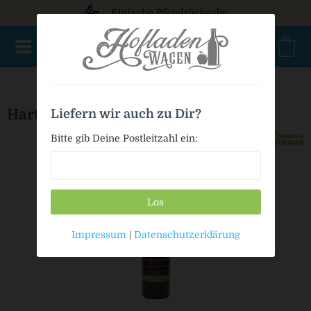
Einfache Pfandrückgabe
NEU im Sortiment
Nur für kurze Zeit
Geschenke
Milc
Hartmann Rosmarinöl
Liefern wir auch zu Dir?
Bitte gib Deine Postleitzahl ein:
Los
Impressum
|
Datenschutzerklärung