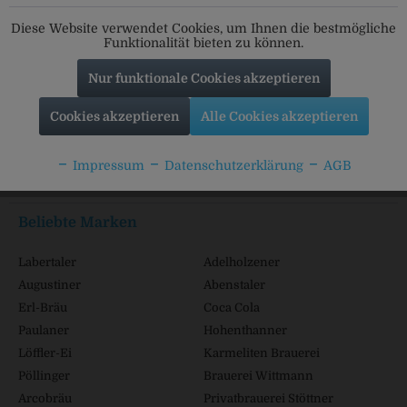
Folgt uns auf unseren Kanälen für alle Neuigkeiten:
Diese Website verwendet Cookies, um Ihnen die bestmögliche
Funktionalität bieten zu können.
Nur funktionale Cookies akzeptieren
Service Hotline
Cookies akzeptieren
Alle Cookies akzeptieren
Shop Service
Impressum
Datenschutzerklärung
AGB
Informationen
Beliebte Marken
Labertaler
Adelholzener
Augustiner
Abenstaler
Erl-Bräu
Coca Cola
Paulaner
Hohenthanner
Löffler-Ei
Karmeliten Brauerei
Pöllinger
Brauerei Wittmann
Arcobräu
Privatbrauerei Stöttner