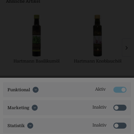
Ähnliche Artikel
Hartmann Basilikumöl
Hartmann Knoblauchöl
Aktiv
Funktional
Inaktiv
Marketing
Inaktiv
Statistik
Social Media