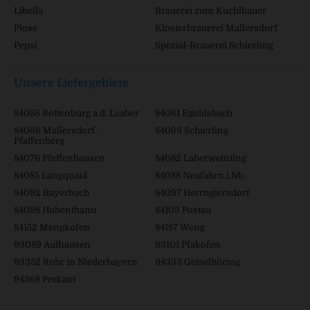
Libella
Brauerei zum Kuchlbauer
Plose
Klosterbrauerei Mallersdorf
Pepsi
Spezial-Brauerei Schierling
Unsere Liefergebiete
84056 Rottenburg a.d. Laaber
84061 Egoldsbach
84066 Mallersdorf-
84069 Schierling
Pfaffenberg
84076 Pfeffenhausen
84082 Laberweinting
84085 Langquaid
84088 Neufahrn i.Nb.
84092 Bayerbach
84097 Herrngiersdorf
84098 Hohenthann
84103 Postau
84152 Mengkofen
84187 Weng
93089 Aufhausen
93101 Pfakofen
93352 Rohr in Niederbayern
94333 Geiselhöring
94368 Perkam